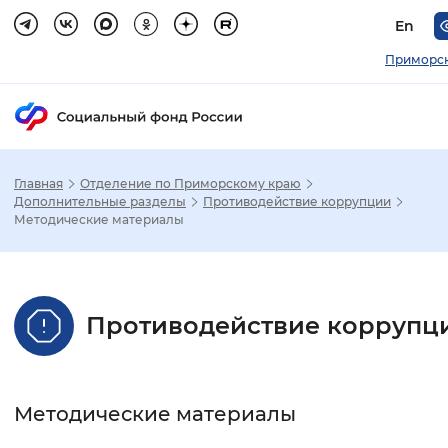
En
Приморск
Главная
Отделение по Приморскому краю
Зак
Дополнительные разделы
Противодействие коррупции
Методические материалы
Настройка режима отображения
Размер шрифта
Противодействие коррупц
Стандартный
Увеличенный
Крупны
Шрифт
Методические материалы
Без засечек
С засечками