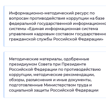
Интервал между буквами
Информационно-методический ресурс по
Нормальный
Увеличенный
Большо
вопросам противодействия коррупции на базе
федеральной государственной информационн
системы «Единая информационная система
Цвет сайта
управления кадровым составом государственн
гражданской службы Российской Федерации»
Монохромный
Инверсивный монохромны
Синий фон
Методические материалы, одобренные
Изображения
президиумом Совета при Президенте
Российской Федерации по противодействию
Включены
Выключены
коррупции, методические рекомендации,
обзоры, разъяснения и иные документы,
Звуковой ассистент
подготовленные Министерством труда и
социальной защиты Российской Федерации
Воспроизвести
Остановить
Повтори