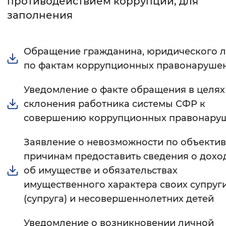
противодействием коррупции, для
заполнения
Интервал между буквами
Нормальный
Увеличенный
Большо
Обращение гражданина, юридического 
по фактам коррупционных правонаруше
Цвет сайта
Монохромный
Инверсивный монохромны
Уведомление о факте обращения в целях
склонения работника системы СФР к
Синий фон
совершению коррупционных правонару
Изображения
Заявление о невозможности по объекти
Включены
Выключены
причинам предоставить сведения о доход
об имуществе и обязательствах
Звуковой ассистент
имущественного характера своих супруг
(супруга) и несовершеннолетних детей
Воспроизвести
Остановить
Повтори
Уведомление о возникновении личной