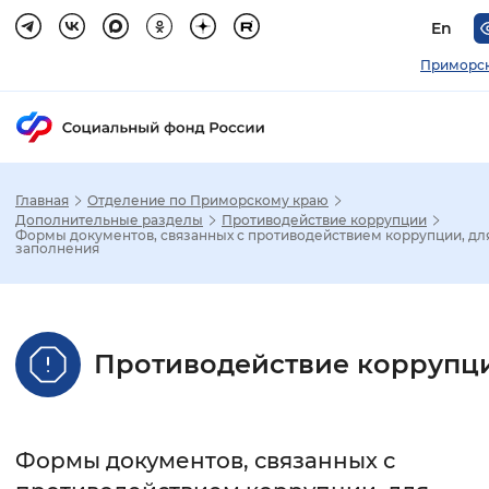
En
Приморск
Главная
Отделение по Приморскому краю
Зак
Дополнительные разделы
Противодействие коррупции
Формы документов, связанных с противодействием коррупции, дл
заполнения
Настройка режима отображения
Размер шрифта
Противодействие коррупц
Стандартный
Увеличенный
Крупны
Шрифт
Формы документов, связанных с
Без засечек
С засечками