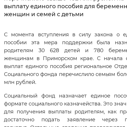
выплату единого пособия для беремен
Интервал между буквами
женщин и семей с детьми
Нормальный
Увеличенный
Большо
С момента вступления в силу закона о 
Цвет сайта
пособии эта мера поддержки была назн
Монохромный
Инверсивный монохромны
родителям 30 628 детей и 780 берем
женщинам в Приморском крае. С начала 
Синий фон
выплат единого пособия региональное Отд
Социального фонда перечислило семьям бол
Изображения
млн рублей.
Включены
Выключены
Социальный фонд назначает единое посо
Звуковой ассистент
формате социального казначейства. Это значи
для получения выплаты родителям, как пр
Воспроизвести
Остановить
Повтори
достаточно подать заявление через п