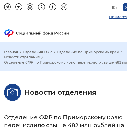
En
Приморск
Главная
Отделения СФР
Отделение по Приморскому краю
Зак
Новости отделения
Отделение СФР по Приморскому краю перечислило свыше 482 млн 
Настройка режима отображения
Размер шрифта
Новости отделения
Стандартный
Увеличенный
Крупны
Шрифт
Отделение СФР по Приморскому краю
Без засечек
С засечками
перечислило свыше 482 млн рублей на