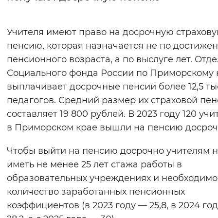
Интервал между буквами
Учителя имеют право на досрочную страхов
Нормальный
Увеличенный
Большо
пенсию, которая назначается не по достиже
пенсионного возраста, а по выслуге лет. Отд
Цвет сайта
Социального фонда России по Приморскому
Монохромный
Инверсивный монохромны
выплачивает досрочные пенсии более 12,5 т
педагогов. Средний размер их страховой пе
Синий фон
составляет 19 800 рублей. В 2023 году 120 учи
в Приморском крае вышли на пенсию досроч
Изображения
Включены
Выключены
Чтобы выйти на пенсию досрочно учителям 
иметь не менее 25 лет стажа работы в
Звуковой ассистент
образовательных учреждениях и необходимо
количество заработанных пенсионных
Воспроизвести
Остановить
Повтори
коэффициентов (в 2023 году — 25,8, в 2024 го