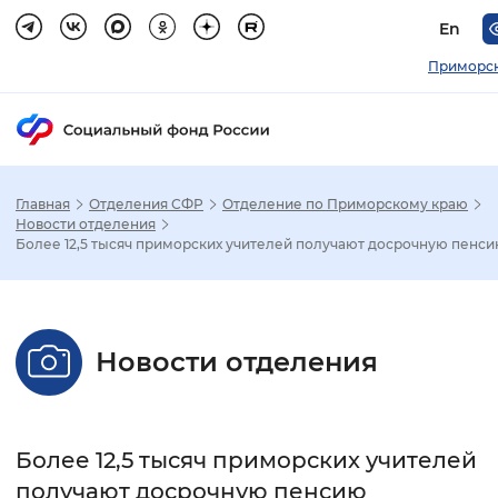
En
Приморск
Главная
Отделения СФР
Отделение по Приморскому краю
Зак
Новости отделения
Более 12,5 тысяч приморских учителей получают досрочную пенс
Настройка режима отображения
Размер шрифта
Новости отделения
Стандартный
Увеличенный
Крупны
Шрифт
Более 12,5 тысяч приморских учителей
Без засечек
С засечками
получают досрочную пенсию