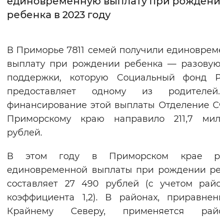
единовременную выплату при рожден
ребенка в 2023 году
Интервал между буквами
Нормальный
Увеличенный
Большо
В Приморье 7811 семей получили единовре
выплату при рождении ребенка — разову
Цвет сайта
поддержки, которую Социальный фонд Р
Монохромный
Инверсивный монохромны
предоставляет одному из родителе
Синий фон
финансирование этой выплаты Отделение 
Приморскому краю направило 211,7 мил
Изображения
рублей.
Включены
Выключены
В этом году в Приморском крае р
единовременной выплаты при рождении р
Звуковой ассистент
составляет 27 490 рублей (с учетом рай
Воспроизвести
Остановить
Повтори
коэффициента 1,2). В районах, приравне
Крайнему Северу, применяется рай