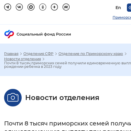
En
Приморск
Главная
Отделения СФР
Отделение по Приморскому краю
Зак
Новости отделения
Почти 8 тысяч приморских семей получили единовременную выпл
рождении ребенка в 2023 году
Настройка режима отображения
Размер шрифта
Новости отделения
Стандартный
Увеличенный
Крупны
Шрифт
Почти 8 тысяч приморских семей получ
Без засечек
С засечками