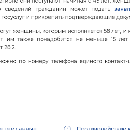
гионе они поступают, начиная с 45 лет, жен
ибо сведений гражданин может подать
заяв
 госуслуг и прикрепить подтверждающие доку
огут женщины, которым исполняется 58 лет, и
ат им также понадобится не меньше 15 лет
 28,2.
ожно по номеру телефона единого контакт-
ытые данные
Противодействие 