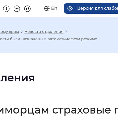
En
Версия для слаб
кому краю
Новости отделения
има отображения
арости были назначены в автоматическом режиме
Увеличенный
Крупный
еления
асечками
мальный
Увеличенный
Большо
риморцам страховые 