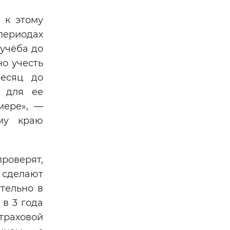
 к этому
периодах
 учёба до
но учесть
месяц до
я для ее
мере», —
му краю
роверят,
 сделают
тельно в
 в 3 года
траховой