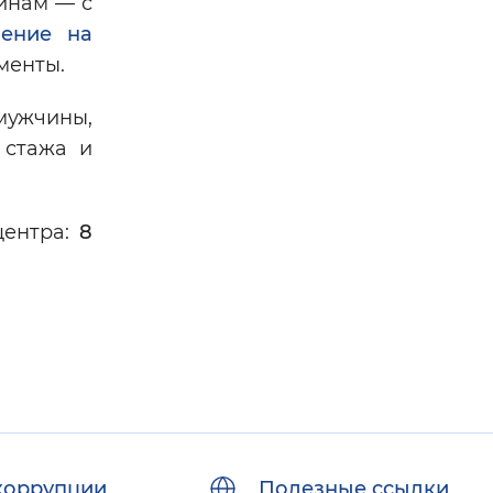
щинам — с
ление на
менты.
 мужчины,
 стажа и
центра:
8
коррупции
Полезные ссылки