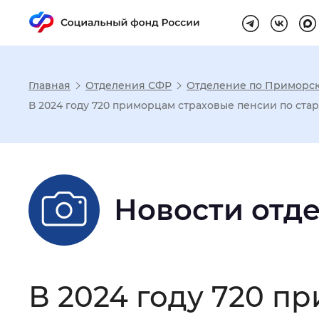
Главная
Отделения СФР
Отделение по Приморс
Настройка реж
В 2024 году 720 приморцам страховые пенсии по ст
Размер шрифта
:
Стандартный
Новости отд
Шрифт
:
Без засечек
С з
Интервал между буквами
:
Нор
В 2024 году 720 п