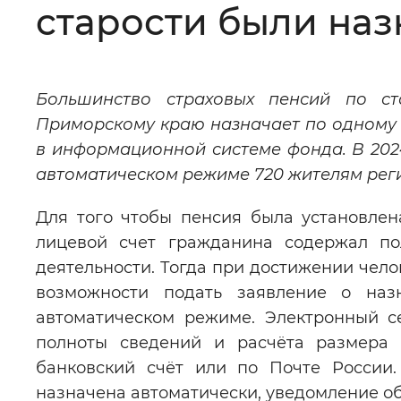
старости были на
Цвет сайта
:
Монохромный
Большинство страховых пенсий по с
Изображения
:
Включены
Приморскому краю назначает по одному 
в информационной системе фонда. В 202
Звуковой ассистент
:
Воспроизв
автоматическом режиме 720 жителям рег
Для того чтобы пенсия была установлен
лицевой счет гражданина содержал по
деятельности. Тогда при достижении чело
Вернуть стандартные настройки
возможности подать заявление о наз
автоматическом режиме. Электронный с
полноты сведений и расчёта размера 
банковский счёт или по Почте России
назначена автоматически, уведомление об 