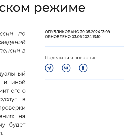
еском режиме
 фон
ОПУБЛИКОВАНО 30.05.2024 13:09
ссии по
ОБНОВЛЕНО 03.06.2024 13:10
сведений
пенсии в
Поделиться новостью
дуальный
а и иной
мит его о
Закрыть
суслуг в
проверки
ения: на
му будет
я.