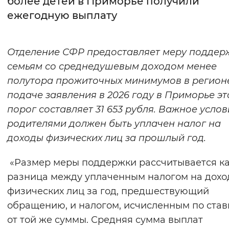
более детей в Приморье получили
ежегодную выплату
Интервал между буквами
Нормальный
Увеличенный
Большо
Отделение СФР предоставляет меру поддер
семьям со среднедушевым доходом менее
Цвет сайта
полутора прожиточных минимумов в регион
Монохромный
Инверсивный монохромны
подаче заявления в 2026 году в Приморье эт
Синий фон
порог составляет 31 653 рубля. Важное усло
родителями должен быть уплачен налог на
Изображения
доходы физических лиц за прошлый год.
Включены
Выключены
«Размер меры поддержки рассчитывается к
разница между уплаченным налогом на дох
Звуковой ассистент
физических лиц за год, предшествующий
Воспроизвести
Остановить
Повтори
обращению, и налогом, исчисленным по став
от той же суммы. Средняя сумма выплат