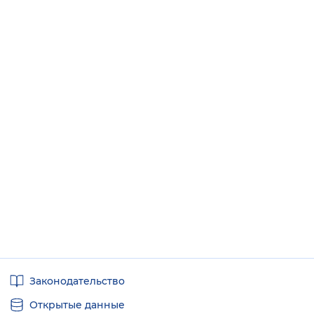
Полезные
Законодательство
ссылки
Открытые данные