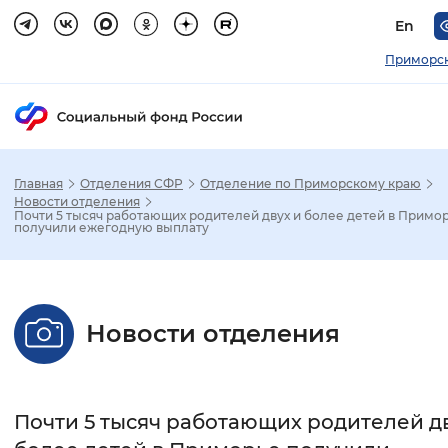
En
Приморск
Главная
Отделения СФР
Отделение по Приморскому краю
Зак
Новости отделения
Почти 5 тысяч работающих родителей двух и более детей в Примо
получили ежегодную выплату
Настройка режима отображения
Размер шрифта
Новости отделения
Стандартный
Увеличенный
Крупны
Шрифт
Почти 5 тысяч работающих родителей дв
Без засечек
С засечками