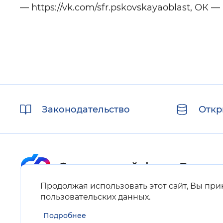
— https://vk.com/sfr.pskovskayaoblast, ОК — h
Полезные
Законодательство
Откр
ссылки
Продолжая использовать этот сайт, Вы пр
Карта сайта
пользовательских данных
.
Подробнее
Нашли ошибку на сайте?