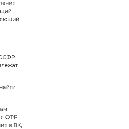
мления
ющий
вляющий
 ОСФР
длежат
 найти
там
ия СФР
ия в ВК,