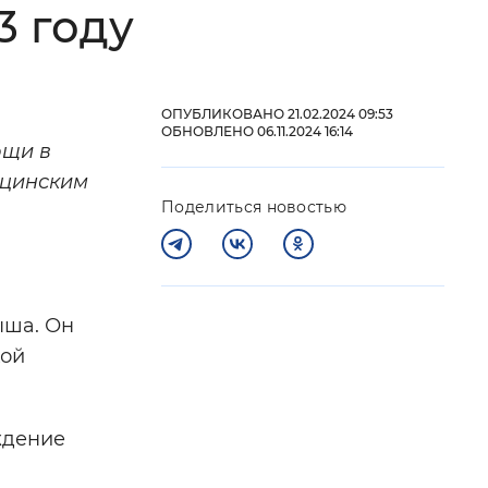
3 году
 фон
ОПУБЛИКОВАНО 21.02.2024 09:53
ОБНОВЛЕНО 06.11.2024 16:14
ощи в
ицинским
Поделиться новостью
ыша. Он
Закрыть
кой
ждение