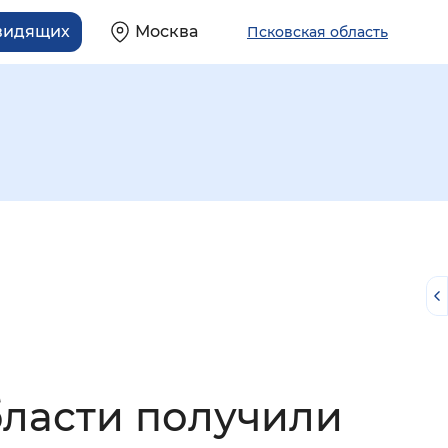
овидящих
Москва
Псковская область
й
бласти получили