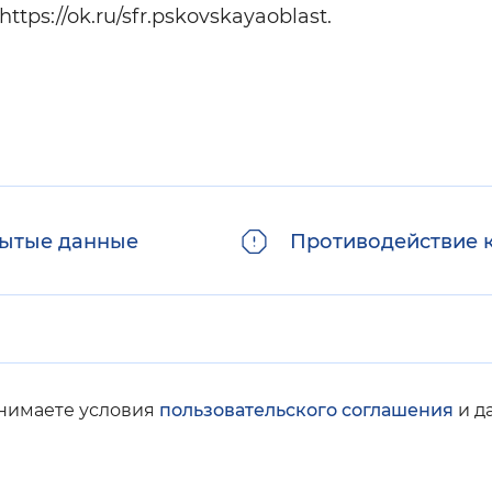
ttps://ok.ru/sfr.pskovskayaoblast.
ытые данные
Противодействие 
инимаете условия
пользовательского соглашения
и д