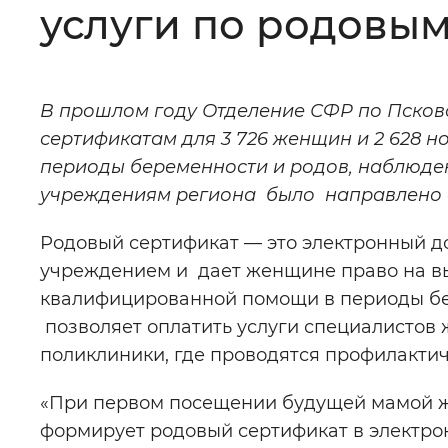
услуги по родовым
Цвет сайта
:
Монохромный
В прошлом году Отделение СФР по Псковс
Изображения
:
Включены
сертификатам для 3 726 женщин и 2 628 
периоды беременности и родов, наблюде
Звуковой ассистент
:
Воспроизв
учреждениям региона было направлено 
Родовый сертификат — это электронный д
учреждением и дает женщине право на в
квалифицированной помощи в периоды бе
Вернуть стандартные настройки
позволяет оплатить услуги специалистов 
поликлиники, где проводятся профилактич
«При первом посещении будущей мамой ж
формирует родовый сертификат в электрон