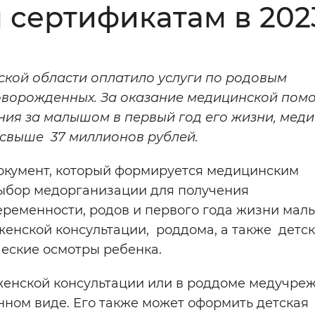
 сертификатам в 202
Инверсивный монохромный
Синий
кой области оплатило услуги по родовым
Выключены
новорожденных. За оказание медицинской пом
ния за малышом в первый год его жизни, мед
ести
Остановить
Повторить
свыше 37 миллионов рублей.
окумент, который формируется медицинским
ыбор медорганизации для получения
ременности, родов и первого года жизни мал
женской консультации, роддома, а также детс
еские осмотры ребенка.
енской консультации или в роддоме медучре
ном виде. Его также может оформить детская