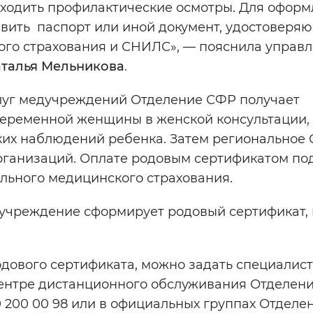
оходить профилактические осмотры. Для офор
вить паспорт или иной документ, удостоверя
кого страхования и СНИЛС», — пояснила упра
талья Мельникова
.
луг медучреждений Отделение СФР получает
 беременной женщины в женской консультации,
ких наблюдений ребенка. Затем региональное
организаций. Оплате родовым сертификатом по
ельного медицинского страхования.
е учреждение сформирует родовый сертификат,
одового сертификата, можно задать специалис
центре дистанционного обслуживания Отделен
 200 00 98 или в официальных группах Отделен