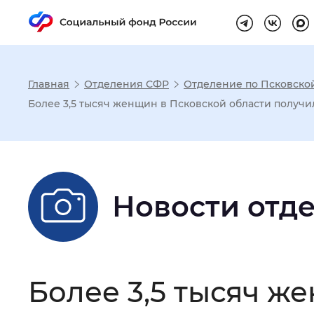
Главная
Отделения СФР
Отделение по Псковско
Настройка реж
Более 3,5 тысяч женщин в Псковской области получи
Размер шрифта
:
Стандартный
Новости отд
Шрифт
:
Без засечек
С з
Интервал между буквами
:
Нор
Более 3,5 тысяч ж