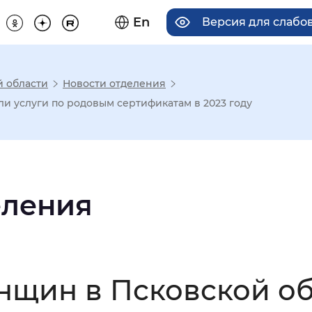
En
Версия для слаб
й области
Новости отделения
има отображения
ли услуги по родовым сертификатам в 2023 году
Увеличенный
Крупный
еления
асечками
мальный
Увеличенный
Большо
енщин в Псковской о