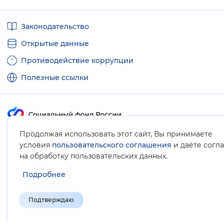
Полезные
Законодательство
ссылки
Открытые данные
Противодействие коррупции
Полезные ссылки
Продолжая использовать этот сайт, Вы принимаете
Карта сайта
условия
пользовательского соглашения
и даёте согл
.
на обработку пользовательских данных
Подробнее
Подтверждаю
© Социальный фонд России, 2008-2026