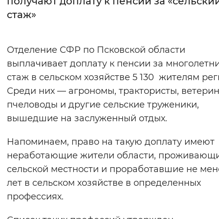
получают доплату к пенсии за «сельски
стаж»
Интервал между буквами
Нормальный
Увеличенный
Большо
Отделение СФР по Псковской области
выплачивает доплату к пенсии за многолетн
Цвет сайта
стаж в сельском хозяйстве 5 130 жителям рег
Монохромный
Инверсивный монохромны
Среди них — агрономы, трактористы, ветери
Синий фон
пчеловоды и другие сельские труженики,
вышедшие на заслуженный отдых.
Изображения
Напоминаем, право на такую доплату имеют
Включены
Выключены
неработающие жители области, проживающи
сельской местности и проработавшие не мен
Звуковой ассистент
лет в сельском хозяйстве в определенных
Воспроизвести
Остановить
Повтори
профессиях.