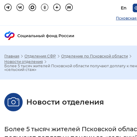
En
Псковская
Главная
Отделения СФР
Отделение по Псковской области
Зак
Новости отделения
Более 5 тысяч жителей Псковской области получают доплату к пен
«сельский стаж»
Настройка режима отображения
Размер шрифта
Новости отделения
Стандартный
Увеличенный
Крупны
Шрифт
Более 5 тысяч жителей Псковской обла
Без засечек
С засечками