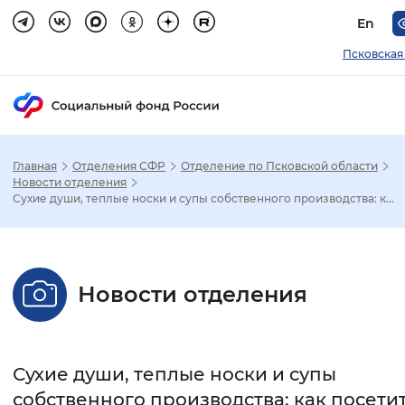
En
Псковская
Главная
Отделения СФР
Отделение по Псковской области
Зак
Новости отделения
Сухие души, теплые носки и супы собственного производства: к...
Настройка режима отображения
Размер шрифта
Новости отделения
Стандартный
Увеличенный
Крупны
Шрифт
Сухие души, теплые носки и супы
Без засечек
С засечками
собственного производства: как посети