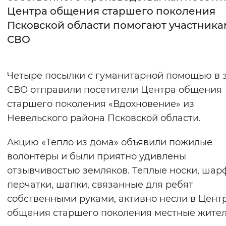
Центра общения старшего поколения
Интервал между буквами
Псковской области помогают участника
СВО
Нормальный
Увеличенный
Большо
Цвет сайта
Четыре посылки с гуманитарной помощью в 
Монохромный
Инверсивный монохромны
СВО отправили посетители Центра общения
старшего поколения «Вдохновение» из
Синий фон
Невельского района Псковской области.
Изображения
Акцию «Тепло из дома» объявили пожилые
Включены
Выключены
волонтеры и были приятно удивлены
отзывчивостью земляков. Теплые носки, шар
Звуковой ассистент
перчатки, шапки, связанные для ребят
собственными руками, активно несли в Цент
Воспроизвести
Остановить
Повтори
общения старшего поколения местные жител