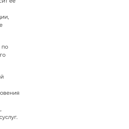
сит ее
ии,
е
 по
го
ой
новения
,
суслуг.