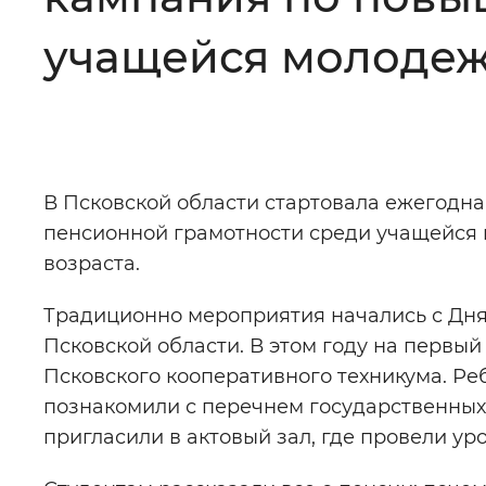
Цвет сайта
:
Монохромный
учащейся молодеж
Изображения
:
Включены
В Псковской области стартовала ежегод
Звуковой ассистент
:
Воспроизв
пенсионной грамотности среди учащейся 
возраста.
Традиционно мероприятия начались с Дня
Вернуть стандартные настройки
Псковской области. В этом году на первы
Псковского кооперативного техникума. Р
познакомили с перечнем государственных 
пригласили в актовый зал, где провели ур