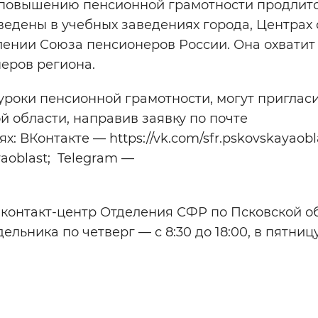
 повышению пенсионной грамотности продлитс
оведены в учебных заведениях города, Центра
лении Союза пенсионеров России. Она охватит
неров региона.
роки пенсионной грамотности, могут приглас
 области, направив заявку по почте
ях: ВКонтакте — https://vk.com/sfr.pskovskayaobl
yaoblast; Telegram —
в контакт-центр Отделения СФР по Псковской об
льника по четверг — с 8:30 до 18:00, в пятницу 