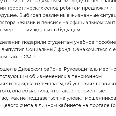
 о ней стоит задуматься смолоду, от чего зави
ения теоретических основ ребятам предложили
будущее. Выбирая различные жизненные ситуац
лятора «Жизнь и пенсия» на официальном сайт
азмер пенсии ждет их в будущем.
деления подарили студентам учебное пособие
 выпустил Социальный фонд. Ознакомиться с е
ом сайте СФР.
шел в Дновском районе. Руководитель местн
тствующим об изменениях в пенсионном
иях и порядке их выплаты, об условиях возник
ого, она объяснила, что такое пенсионные
тво, как не поддаваться на уловки мошенников
цевого счета в личном кабинете на портале Го