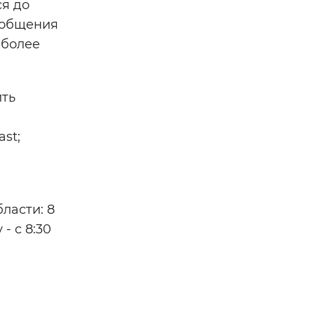
я до
х общения
 более
ить
ast;
ласти: 8
- с 8:30