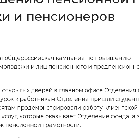
Инверсивный монохромный
Синий
и и пенсионеров
Выключены
ная общероссийская кампания по повышению
ести
Остановить
Повторить
молодежи и лиц пенсионного и предпенсионн
 открытых дверей в главном офисе Отделения
й урок к работникам Отделения пришли студен
ебятам продемонстрировали работу клиентской
услуг, которые оказывает Отделение фонда, а 
ок пенсионной грамотности.