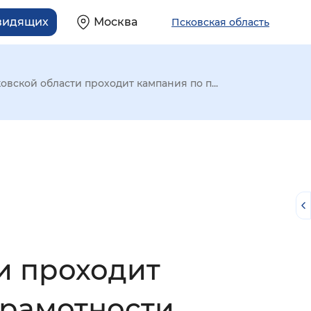
овидящих
Москва
Псковская область
вской области проходит кампания по п...
и проходит
й
рамотности