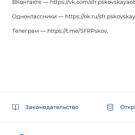
ВКонтакте — https://vk.com/sfr.pskovskayao
Одноклассники — https://ok.ru/sfr.pskovskay
Телеграм — https://t.me/SFRPskov.
Полезные
Законодательство
Откр
ссылки