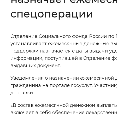
Цвет сайта
:
Монохромный
спецоперации
Изображения
:
Включены
Отделение Социального фонда России по 
устанавливает ежемесячные денежные вып
Звуковой ассистент
:
Воспроизв
поддержки назначается с даты выдачи уд
информации, поступившей в Отделение фо
выдавших документ.
Уведомления о назначении ежемесячной 
Вернуть стандартные настройки
гражданина на портале госуслуг. Участни
доставки.
«В состав ежемесячной денежной выплаты 
включает в себя обеспечение лекарстве