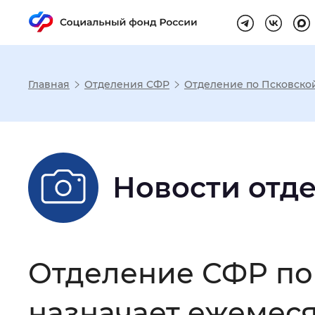
Главная
Отделения СФР
Отделение по Псковско
Настройка реж
Размер шрифта
:
Стандартный
Новости отд
Шрифт
:
Без засечек
С з
Отделение СФР по
Интервал между буквами
:
Нор
назначает ежемес