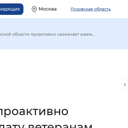
овидящих
Москва
Псковская область
ской области проактивно назначает ежем...
проактивно
й
лату ветеранам