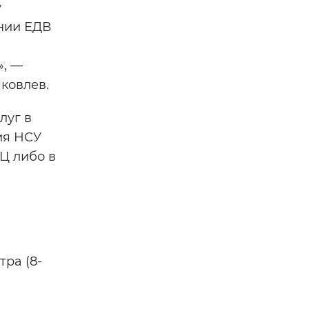
у
ении ЕДВ
», —
ковлев.
луг в
ия НСУ
Ц либо в
тра (8-