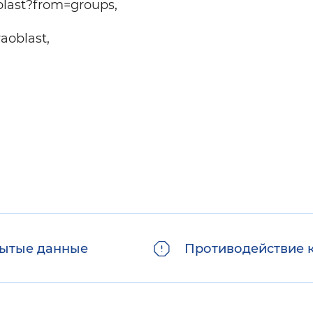
blast?from=groups,
aoblast,
ытые данные
Противодействие 