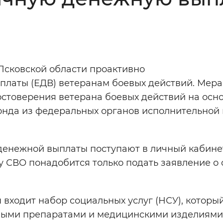
Инверсивный монохромный
Синий
Выключены
Псковской области проактивно
латы (ЕДВ) ветеранам боевых действий. Мера
ести
Остановить
Повторить
остоверения ветерана боевых действий на осн
нда из федеральных органов исполнительной 
денежной выплаты поступают в личный кабине
ку СВО понадобится только подать заявление о
входит набор социальных услуг (НСУ), которы
нными препаратами и медицинскими изделиями