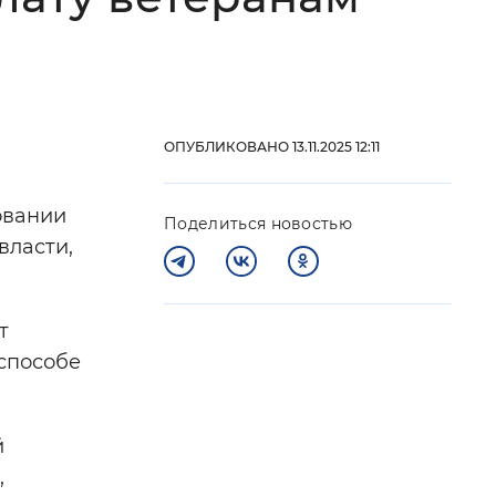
 фон
ОПУБЛИКОВАНО 13.11.2025 12:11
овании
Поделиться новостью
власти,
т
Закрыть
 способе
й
,