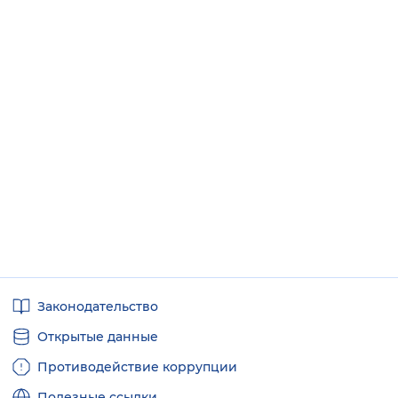
Полезные
Законодательство
ссылки
Открытые данные
Противодействие коррупции
Полезные ссылки