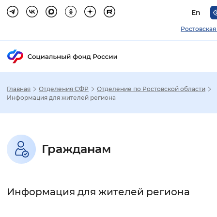
En
Ростовская
Главная
Отделения СФР
Отделение по Ростовской области
Зак
Информация для жителей региона
Настройка режима отображения
Гражданам
Размер шрифта
Стандартный
Увеличенный
Крупны
Информация для жителей региона
Шрифт
Без засечек
С засечками