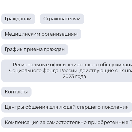
Интервал между буквами
Гражданам
Страхователям
Нормальный
Увеличенный
Большо
Медицинским организациям
Цвет сайта
График приема граждан
Монохромный
Инверсивный монохромны
Синий фон
Региональные офисы клиентского обслуживан
Социального фонда России, действующие с 1 янв
2023 года
Изображения
Включены
Выключены
Контакты
Звуковой ассистент
Центры общения для людей старшего поколения
Воспроизвести
Остановить
Повтори
Компенсация за самостоятельно приобретенные 