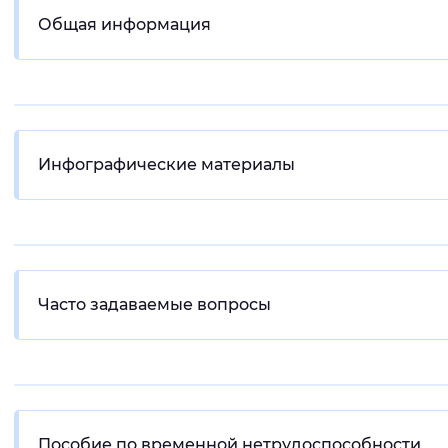
Общая информация
Интервал между буквами
Нормальный
Увеличенный
Большо
Цвет сайта
Инфографические материалы
Монохромный
Инверсивный монохромны
Синий фон
Изображения
Включены
Выключены
Часто задаваемые вопросы
Звуковой ассистент
Воспроизвести
Остановить
Повтори
Пособие по временной нетрудоспособности