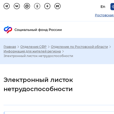
En
Ростовская
Главная
Отделения СФР
Отделение по Ростовской области
Зак
Информация для жителей региона
Электронный листок нетрудоспособности
Настройка режима отображения
Размер шрифта
Электронный листок
Стандартный
Увеличенный
Крупны
нетрудоспособности
Шрифт
Без засечек
С засечками