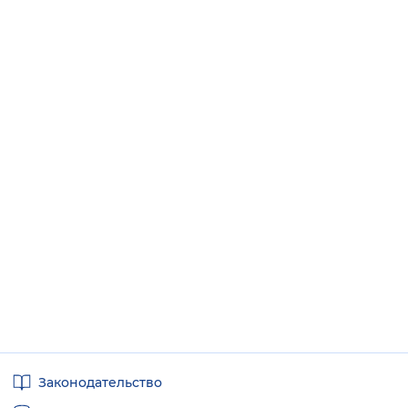
Полезные
Законодательство
ссылки