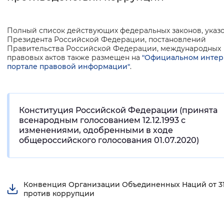
Интервал между буквами
Полный список действующих федеральных законов, указ
Нормальный
Увеличенный
Большо
Президента Российской Федерации, постановлений
Правительства Российской Федерации, международных
правовых актов также размещен на
"Официальном интер
Цвет сайта
портале правовой информации"
.
Монохромный
Инверсивный монохромны
Синий фон
Конституция Российской Федерации (принята
всенародным голосованием 12.12.1993 с
изменениями, одобренными в ходе
Изображения
общероссийского голосования 01.07.2020)
Включены
Выключены
Звуковой ассистент
Конвенция Организации Объединенных Наций от 31.
против коррупции
Воспроизвести
Остановить
Повтори