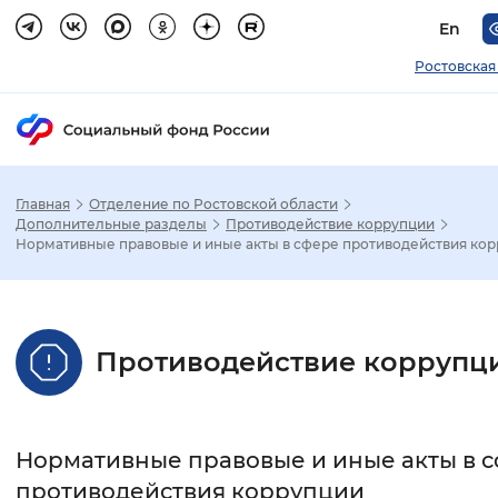
En
Ростовская
Главная
Отделение по Ростовской области
Зак
Дополнительные разделы
Противодействие коррупции
Нормативные правовые и иные акты в сфере противодействия ко
Настройка режима отображения
Размер шрифта
Противодействие коррупц
Стандартный
Увеличенный
Крупны
Шрифт
Нормативные правовые и иные акты в 
Без засечек
С засечками
противодействия коррупции