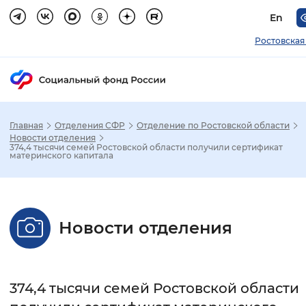
En
Ростовская
Главная
Отделения СФР
Отделение по Ростовской области
Зак
Новости отделения
374,4 тысячи семей Ростовской области получили сертификат
материнского капитала
Настройка режима отображения
Размер шрифта
Новости отделения
Стандартный
Увеличенный
Крупны
Шрифт
374,4 тысячи семей Ростовской области
Без засечек
С засечками