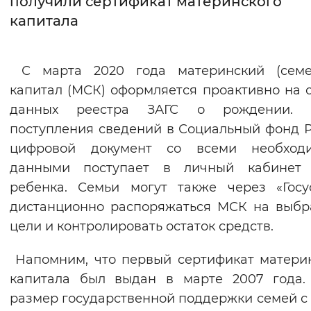
получили сертификат материнского
капитала
Интервал между буквами
Нормальный
Увеличенный
Большо
С марта 2020 года материнский (семе
капитал (МСК) оформляется проактивно на 
Цвет сайта
данных реестра ЗАГС о рождении. 
Монохромный
Инверсивный монохромны
поступления сведений в Социальный фонд 
Синий фон
цифровой документ со всеми необход
данными поступает в личный кабинет
Изображения
ребенка. Семьи могут также через «Госу
дистанционно распоряжаться МСК на выб
Включены
Выключены
цели и контролировать остаток средств.
Звуковой ассистент
Напомним, что первый сертификат матери
Воспроизвести
Остановить
Повтори
капитала был выдан в марте 2007 года.
размер государственной поддержки семей с