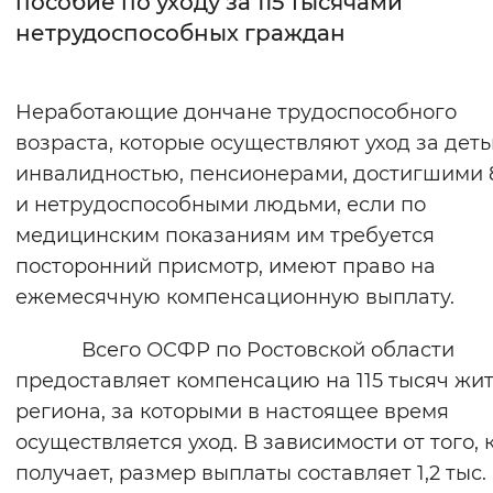
пособие по уходу за 115 тысячами
нетрудоспособных граждан
Интервал между буквами
Нормальный
Увеличенный
Большо
Неработающие дончане трудоспособного
возраста, которые осуществляют уход за деть
Цвет сайта
инвалидностью, пенсионерами, достигшими 8
Монохромный
Инверсивный монохромны
и нетрудоспособными людьми, если по
Синий фон
медицинским показаниям им требуется
посторонний присмотр, имеют право на
Изображения
ежемесячную компенсационную выплату.
Включены
Выключены
Всего ОСФР по Ростовской области
предоставляет компенсацию на 115 тысяч жи
Звуковой ассистент
региона, за которыми в настоящее время
Воспроизвести
Остановить
Повтори
осуществляется уход. В зависимости от того, 
получает, размер выплаты составляет 1,2 тыс.