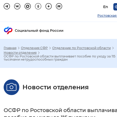
En
Ростовская
Главная
Отделения СФР
Отделение по Ростовской области
Зак
Новости отделения
ОСФР по Ростовской области выплачивает пособие по уходу за 115
тысячами нетрудоспособных граждан
Настройка режима отображения
Размер шрифта
Новости отделения
Стандартный
Увеличенный
Крупны
Шрифт
ОСФР по Ростовской области выплачив
Без засечек
С засечками