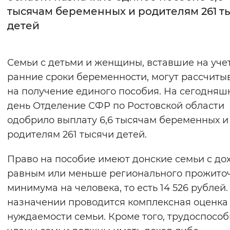
тысячам беременных и родителям 261 т
Интервал между буквами
детей
Нормальный
Увеличенный
Большо
Семьи с детьми и женщины, вставшие на учет
Цвет сайта
ранние сроки беременности, могут рассчиты
Монохромный
Инверсивный монохромны
на получение единого пособия. На сегодняш
день Отделение СФР по Ростовской области
Синий фон
одобрило выплату 6,6 тысячам беременных и
родителям 261 тысячи детей.
Изображения
Включены
Выключены
Право на пособие имеют донские семьи с до
равным или меньше регионального прожито
Звуковой ассистент
минимума на человека, то есть 14 526 рублей
назначении проводится комплексная оценка
Воспроизвести
Остановить
Повтори
нуждаемости семьи. Кроме того, трудоспосо