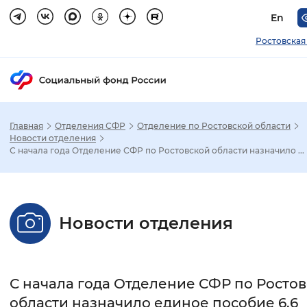
En
Ростовская
Главная
Отделения СФР
Отделение по Ростовской области
Зак
Новости отделения
С начала года Отделение СФР по Ростовской области назначило ...
Настройка режима отображения
Размер шрифта
Новости отделения
Стандартный
Увеличенный
Крупны
Шрифт
С начала года Отделение СФР по Росто
Без засечек
С засечками
области назначило единое пособие 6,6