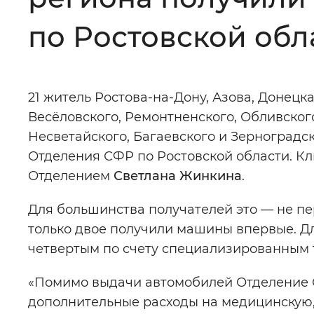
Цвет сайта
:
Монохромный
по Ростовской обл
Изображения
:
Включены
21 житель Ростова-на-Дону, Азова, Донецк
Весёловского, Ремонтненского, Обливског
Звуковой ассистент
:
Воспроизв
Несветайского, Багаевского и Зерноградс
Отделения СФР по Ростовской области. 
Отделением
Светлана Жинкина
.
Для большинства получателей это — не п
Вернуть стандартные настройки
только двое получили машины впервые. Дл
четвертым по счету специализированным 
«Помимо выдачи автомобилей Отделение 
дополнительные расходы на медицинскую