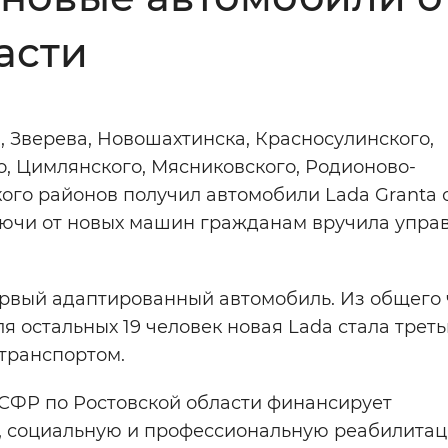
Инверсивный монохромный
Синий
асти
Выключены
а, Зверева, Новошахтинска, Красносулинского,
о, Цимлянского, Мясниковского, Родионово-
ести
Остановить
Повторить
кого районов получил автомобили Lada Granta 
Ключи от новых машин гражданам вручила упр
ервый адаптированный автомобиль. Из общего
я остальных 19 человек новая Lada стала трет
транспортом.
СФР по Ростовской области финансирует
, социальную и профессиональную реабилита