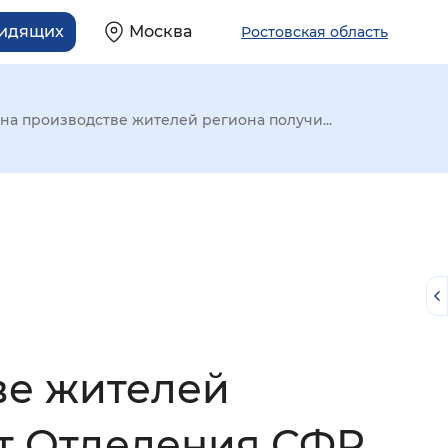
видящих
Москва
Ростовская область
на производстве жителей региона получи...
ве жителей
й
т Отделения СФР