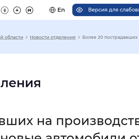
En
Версия для слабо
й области
Новости отделения
Более 20 пострадавших 
има отображения
Увеличенный
Крупный
еления
асечками
авших на производст
мальный
Увеличенный
Большо
 новые автомобили о