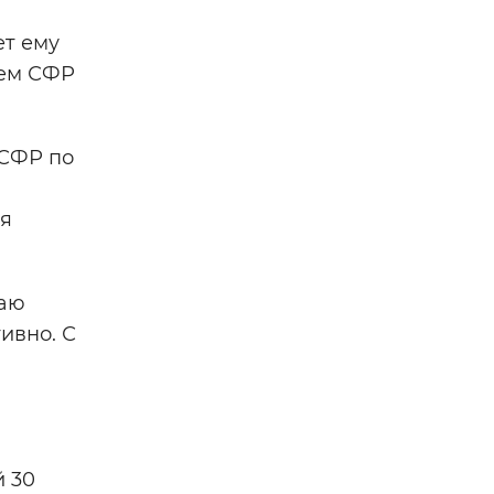
ет ему
ием СФР
 СФР по
ия
чаю
ивно. С
й 30