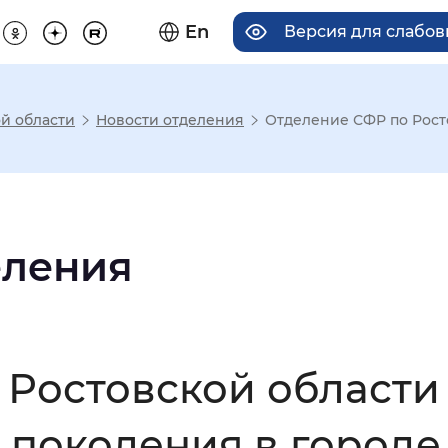
En
Версия для слабо
й области
Новости отделения
Отделение СФР по Росто
има отображения
Увеличенный
Крупный
еления
асечками
 Ростовской области
мальный
Увеличенный
Большо
поколения в городе