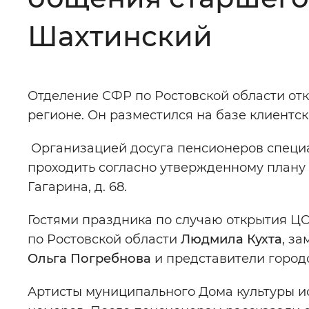
Цвет сайта
:
Монохромный
Шахтинский
Изображения
:
Включены
Отделение СФР по Ростовской области от
регионе. Он разместился на базе клиентс
Звуковой ассистент
:
Воспроизв
Организацией досуга пенсионеров специа
проходить согласно утвержденному плану 
Гагарина, д. 68.
Вернуть стандартные настройки
Гостями праздника по случаю открытия 
по Ростовской области
Людмила Кухта
, з
Ольга Погребнова
и представители город
Артисты муниципального Дома культуры и