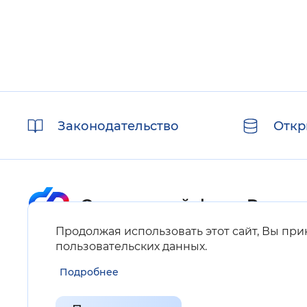
Полезные
Законодательство
Откр
ссылки
Продолжая использовать этот сайт, Вы пр
Карта сайта
пользовательских данных
.
Подробнее
Нашли ошибку на сайте?
Выделите фрагмент текста и нажмите Ctrl+ENTER.