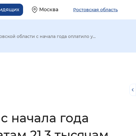
видящих
Москва
Ростовская область
ской области с начала года оплатило у...
с начала года
й
там 21,3 тысячам