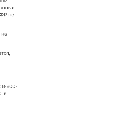
ном
занных
СФР по
 на
тся,
 8-800-
, в