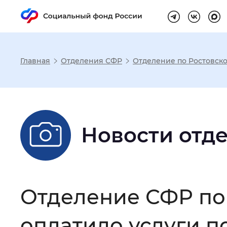
Главная
Отделения СФР
Отделение по Ростовско
Настройка реж
Размер шрифта
:
Стандартный
Новости отд
Шрифт
:
Без засечек
С з
Отделение СФР по 
Интервал между буквами
:
Нор
оплатило услуги п