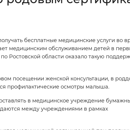
Инверсивный монохромный
Синий
Выключены
олучать бесплатные медицинские услуги во в
вает медицинским обслуживанием детей в перв
ести
Остановить
Повторить
по Ростовской области оказало такую поддерж
вом посещении женской консультации, в родд
ться профилактические осмотры малыша.
едоставлять в медицинское учреждение бумажн
едаются между учреждениями в рамках