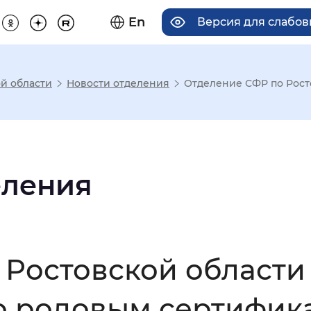
En
Версия для слабо
й области
Новости отделения
Отделение СФР по Ростов
има отображения
Увеличенный
Крупный
еления
асечками
Ростовской области 
мальный
Увеличенный
Большо
о родовым сертифика