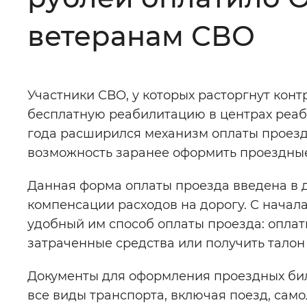
Цвет сайта
:
Монохромный
ветеранам СВО
Изображения
:
Включены
Участники СВО, у которых расторгнут конт
бесплатную реабилитацию в центрах реаб
Звуковой ассистент
:
Воспроизв
года расширился механизм оплаты проезд
возможность заранее оформить проездные
Данная форма оплаты проезда введена в 
компенсации расходов на дорогу. С начал
Вернуть стандартные настройки
удобный им способ оплаты проезда: оплат
затраченные средства или получить талон
Документы для оформления проездных бил
все виды транспорта, включая поезд, само