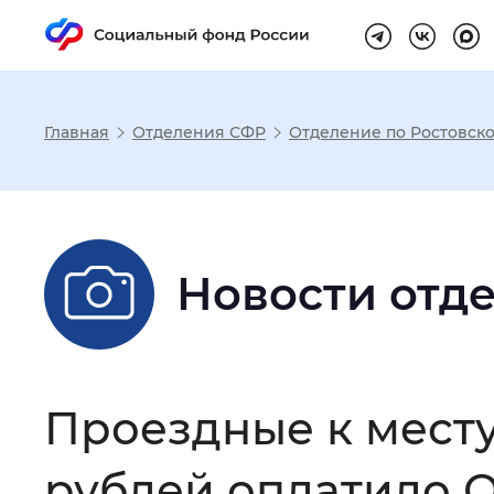
Главная
Отделения СФР
Отделение по Ростовско
Настройка реж
Размер шрифта
:
Стандартный
Новости отд
Шрифт
:
Без засечек
С з
Проездные к месту
Интервал между буквами
:
Нор
рублей оплатило О