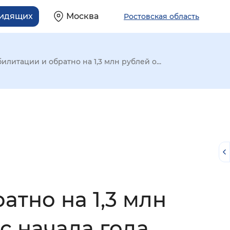
видящих
Москва
Ростовская область
литации и обратно на 1,3 млн рублей о...
атно на 1,3 млн
й
с начала года