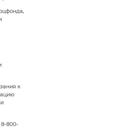
оцфонда,
м
м
зания к
тацию
 и
 8-800-