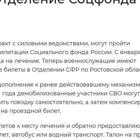
Инверсивный монохромный
Синий
Выключены
ракт с силовыми ведомствами, могут пройти
илитации Социального фонда России. С января
ести
Остановить
Повторить
а на лечение. Теперь военнослужащие имеют
 билеты в Отделении СФР по Ростовской обла
дополнение к ранее действовавшему механизм
а года демобилизованные участники СВО могу
ить поездку самостоятельно, а затем компенси
 на проездной билет.
етов к месту лечения и обратно предоставляю
лет, автобус или водный транспорт. Талон на п