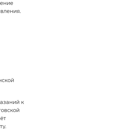
дение
вления.
нской
азаний к
товской
дёт
ту.