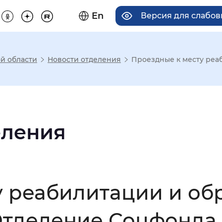
En
Версия для слабо
й области
Новости отделения
Проездные к месту реаби
има отображения
Увеличенный
Крупный
еления
асечками
 реабилитации и обр
мальный
Увеличенный
Большо
тделение Соцфонда 