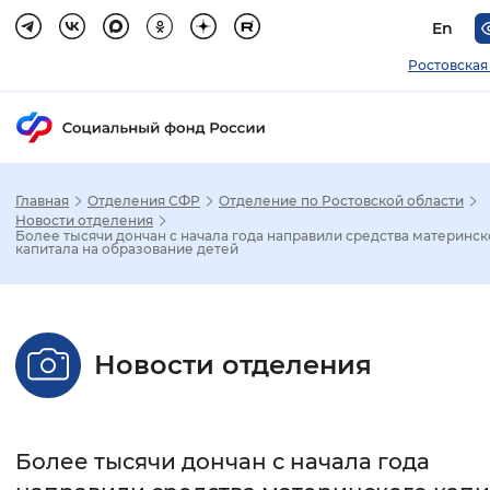
En
Ростовская
Главная
Отделения СФР
Отделение по Ростовской области
Зак
Новости отделения
Более тысячи дончан с начала года направили средства материнск
капитала на образование детей
Настройка режима отображения
Размер шрифта
Новости отделения
Стандартный
Увеличенный
Крупны
Шрифт
Более тысячи дончан с начала года
Без засечек
С засечками