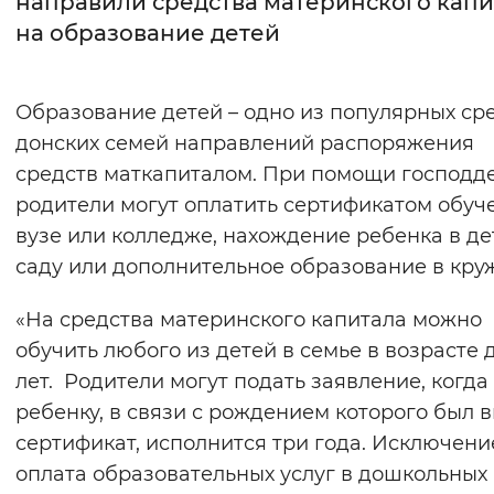
направили средства материнского капи
на образование детей
Интервал между буквами
Нормальный
Увеличенный
Большо
Образование детей – одно из популярных ср
донских семей направлений распоряжения
Цвет сайта
средств маткапиталом. При помощи господд
Монохромный
Инверсивный монохромны
родители могут оплатить сертификатом обуч
Синий фон
вузе или колледже, нахождение ребенка в д
саду или дополнительное образование в круж
Изображения
«На средства материнского капитала можно
Включены
Выключены
обучить любого из детей в семье в возрасте д
лет. Родители могут подать заявление, когда
Звуковой ассистент
ребенку, в связи с рождением которого был 
Воспроизвести
Остановить
Повтори
сертификат, исполнится три года. Исключение
оплата образовательных услуг в дошкольных