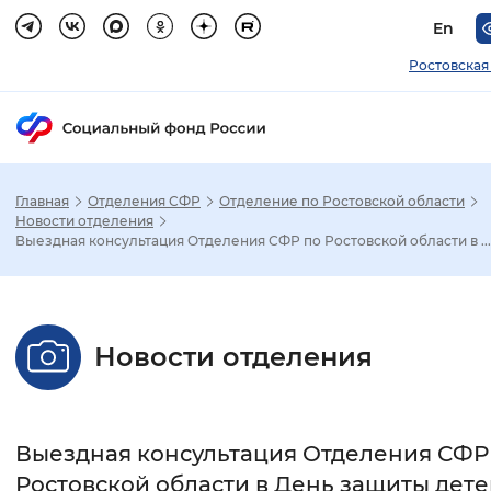
En
Ростовская
Главная
Отделения СФР
Отделение по Ростовской области
Зак
Новости отделения
Выездная консультация Отделения СФР по Ростовской области в ...
Настройка режима отображения
Размер шрифта
Новости отделения
Стандартный
Увеличенный
Крупны
Шрифт
Выездная консультация Отделения СФР
Без засечек
С засечками
Ростовской области в День защиты дет