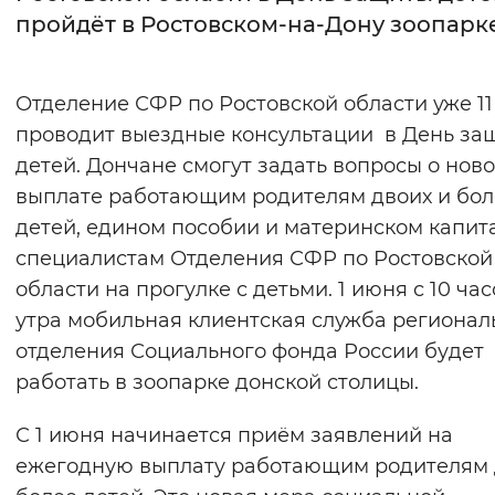
пройдёт в Ростовском-на-Дону зоопарк
Интервал между буквами
Нормальный
Увеличенный
Большо
Отделение СФР по Ростовской области уже 11
проводит выездные консультации в День за
Цвет сайта
детей. Дончане смогут задать вопросы о нов
Монохромный
Инверсивный монохромны
выплате работающим родителям двоих и бол
детей, едином пособии и материнском капит
Синий фон
специалистам Отделения СФР по Ростовской
области на прогулке с детьми. 1 июня с 10 час
Изображения
утра мобильная клиентская служба регионал
Включены
Выключены
отделения Социального фонда России будет
работать в зоопарке донской столицы.
Звуковой ассистент
С 1 июня начинается приём заявлений на
Воспроизвести
Остановить
Повтори
ежегодную выплату работающим родителям 