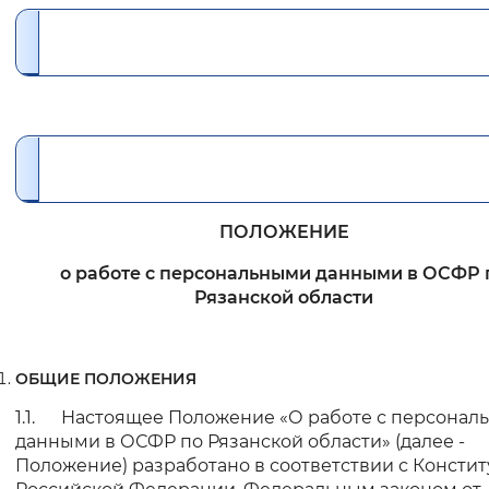
Интервал между буквами
Нормальный
Увеличенный
Большо
Цвет сайта
Монохромный
Инверсивный монохромны
Синий фон
ПОЛОЖЕНИЕ
о работе с персональными данными в ОСФР 
Изображения
Рязанской области
Включены
Выключены
ОБЩИЕ ПОЛОЖЕНИЯ
Звуковой ассистент
1.1. Настоящее Положение «О работе с персонал
Воспроизвести
Остановить
Повтори
данными в ОСФР по Рязанской области» (далее -
Положение) разработано в соответствии с Консти