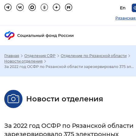
En
Рязанская
Главная
Отделения СФР
Отделение по Рязанской области
Зак
Новости отделения
За 2022 год ОСФР по Рязанской области зарезервировало 375 эл...
Настройка режима отображения
Размер шрифта
Новости отделения
Стандартный
Увеличенный
Крупны
Шрифт
За 2022 год ОСФР по Рязанской области
Без засечек
С засечками
зарезервировало 375 электронных