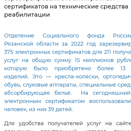
сертификатов на технические средства
Интервал между буквами
реабилитации
Нормальный
Увеличенный
Большо
Отделение Социального фонда Росс
Цвет сайта
Рязанской области за 2022 год зарезерви
Монохромный
Инверсивный монохромны
375 электронных сертификатов для 211 получ
услуг на общую сумму 15 миллионов рубл
Синий фон
которую было приобретено более 13 
изделий. Это — кресла-коляски, ортопеди
Изображения
обувь, слуховые аппараты, специальные сред
Включены
Выключены
абсорбирующее бельё. На сегодняшний
электронным сертификатом воспользовали
Звуковой ассистент
человек, из них 39 детей.
Воспроизвести
Остановить
Повтори
Для удобства получателей услуг на сай