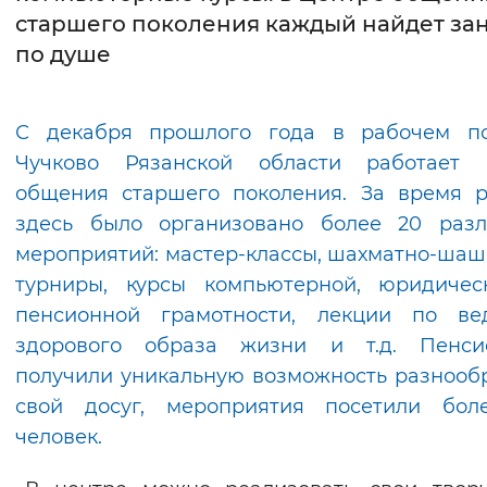
старшего поколения каждый найдет за
Интервал между буквами
по душе
Нормальный
Увеличенный
Большо
С декабря прошлого года в рабочем по
Цвет сайта
Чучково Рязанской области работает 
Монохромный
Инверсивный монохромны
общения старшего поколения. За время 
здесь было организовано более 20 разл
Синий фон
мероприятий: мастер-классы, шахматно-ша
турниры, курсы компьютерной, юридичес
Изображения
пенсионной грамотности, лекции по ве
Включены
Выключены
здорового образа жизни и т.д. Пенси
получили уникальную возможность разнооб
Звуковой ассистент
свой досуг, мероприятия посетили бол
Воспроизвести
Остановить
Повтори
человек.