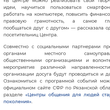
«В центре можно реализовать свои твор
Вернуть стандартные настройки
идеи, научиться пользоваться смартфо
работать на компьютере, повысить финанс
правовую грамотность, а самое гла
пообщаться друг с другом» — рассказала о
посетительниц Центра.
Совместно с социальными партнерами пр
органами местного самоуправле
общественными организациями и волонте
мероприятия различной направленност
организации досуга будут проводиться и д
Ознакомиться с программой событий мож
официальном сайте СФР по Рязанской обла
разделе
«Центры общения для людей ста
поколения»
.