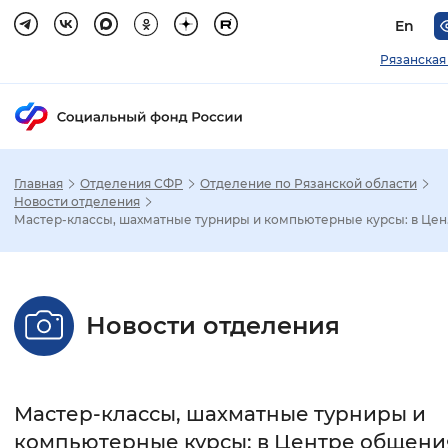
En
Рязанская
Главная
Отделения СФР
Отделение по Рязанской области
Зак
Новости отделения
Мастер-классы, шахматные турниры и компьютерные курсы: в Цен.
Настройка режима отображения
Размер шрифта
Новости отделения
Стандартный
Увеличенный
Крупны
Шрифт
Мастер-классы, шахматные турниры и
Без засечек
С засечками
компьютерные курсы: в Центре общени