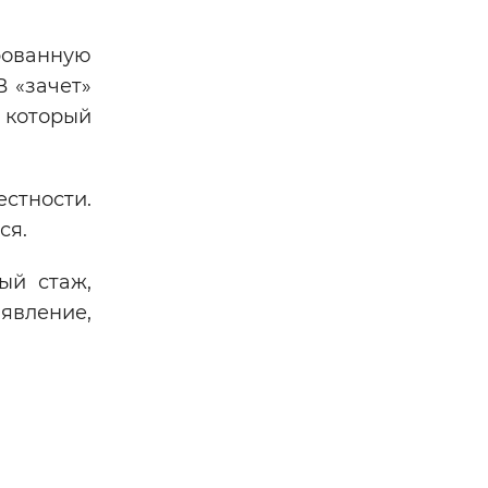
рованную
В «зачет»
в который
стности.
ся.
ый стаж,
явление,