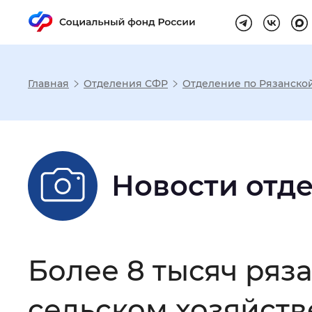
Главная
Отделения СФР
Отделение по Рязанско
Настройка реж
Размер шрифта
:
Стандартный
Новости отд
Шрифт
:
Без засечек
С з
Более 8 тысяч ряз
Интервал между буквами
:
Нор
сельском хозяйств