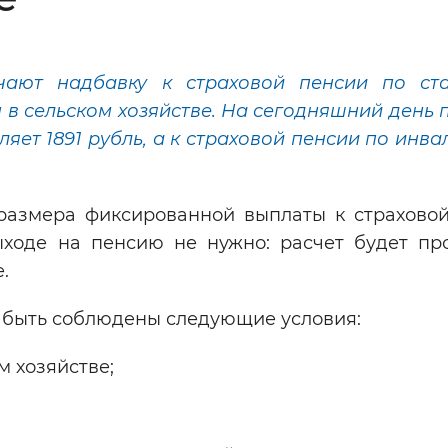
Инверсивный монохромный
Синий
чают надбавку к страховой пенсии по ст
 в сельском хозяйстве. На сегодняшний день 
Выключены
ляет 1891 рубль, а к страховой пенсии по инв
ести
Остановить
Повторить
размера фиксированной выплаты к страховой
ыходе на пенсию не нужно: расчет будет пр
.
 быть соблюдены следующие условия:
м хозяйстве;