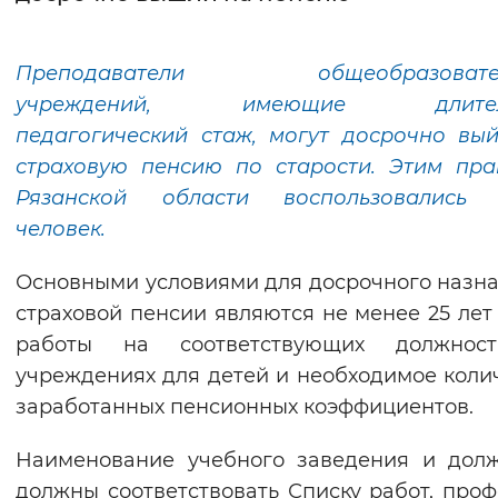
Интервал между буквами
Преподаватели общеобразовател
Нормальный
Увеличенный
Большо
учреждений, имеющие длител
педагогический стаж, могут досрочно вы
Цвет сайта
страховую пенсию по старости. Этим пр
Монохромный
Инверсивный монохромны
Рязанской области воспользовались 
человек.
Синий фон
Основными условиями для досрочного назн
Изображения
страховой пенсии являются не менее 25 лет
Включены
Выключены
работы на соответствующих должнос
учреждениях для детей и необходимое коли
Звуковой ассистент
заработанных пенсионных коэффициентов.
Воспроизвести
Остановить
Повтори
Наименование учебного заведения и дол
должны соответствовать Списку работ, проф