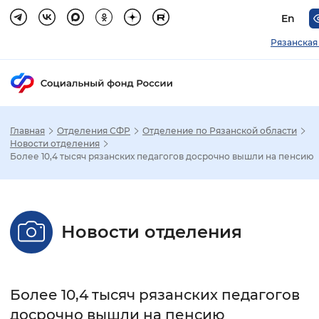
En
Рязанская
Главная
Отделения СФР
Отделение по Рязанской области
Зак
Новости отделения
Более 10,4 тысяч рязанских педагогов досрочно вышли на пенсию
Настройка режима отображения
Размер шрифта
Новости отделения
Стандартный
Увеличенный
Крупны
Шрифт
Более 10,4 тысяч рязанских педагогов
Без засечек
С засечками
досрочно вышли на пенсию