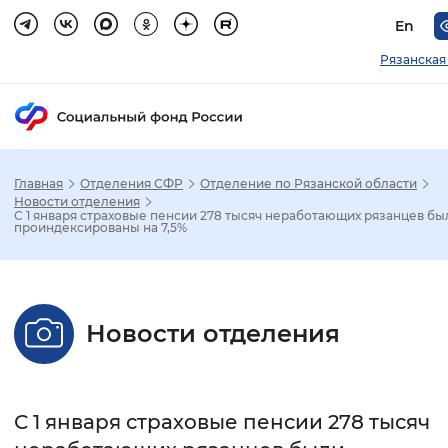
En
Рязанская
Главная
Отделения СФР
Отделение по Рязанской области
Зак
Новости отделения
С 1 января страховые пенсии 278 тысяч неработающих рязанцев бы
проиндексированы на 7,5%
Настройка режима отображения
Размер шрифта
Новости отделения
Стандартный
Увеличенный
Крупны
Шрифт
С 1 января страховые пенсии 278 тысяч
Без засечек
С засечками