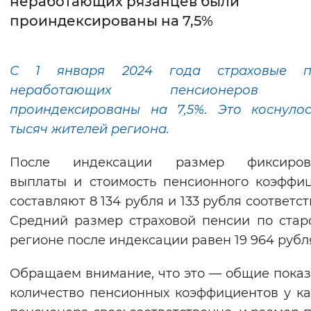
неработающих рязанцев были
проиндексированы на 7,5%
Интервал между буквами
Нормальный
Увеличенный
Большо
С 1 января 2024 года страховые п
неработающих пенсионеров 
Цвет сайта
проиндексированы на 7,5%. Это коснуло
Монохромный
Инверсивный монохромны
тысяч жителей региона.
Синий фон
После индексации размер фиксиров
выплаты и стоимость пенсионного коэффи
Изображения
составляют 8 134 рубля и 133 рубля соответст
Включены
Выключены
Средний размер страховой пенсии по стар
регионе после индексации равен 19 964 рубл
Звуковой ассистент
Обращаем внимание, что это — общие показ
Воспроизвести
Остановить
Повтори
количество пенсионных коэффициентов у к