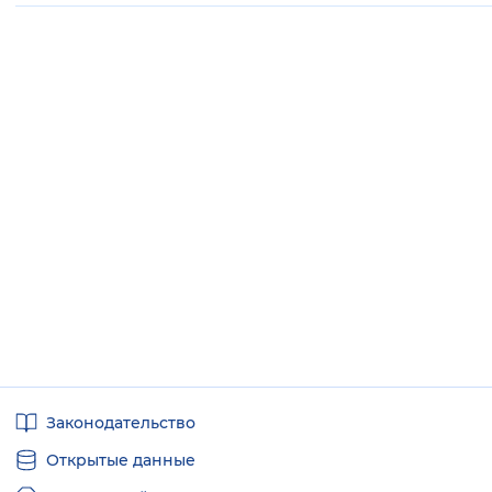
Полезные
Законодательство
ссылки
Открытые данные