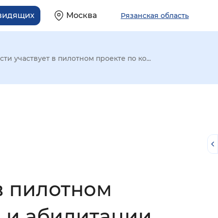
овидящих
Москва
Рязанская область
ти участвует в пилотном проекте по ко...
в пилотном
й
 и абилитации