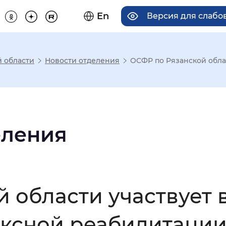
En
Версия для слаб
й области
Новости отделения
ОСФР по Рязанской облас
има отображения
Увеличенный
Крупный
еления
асечками
 области участвует 
мальный
Увеличенный
Большо
ексной реабилитации