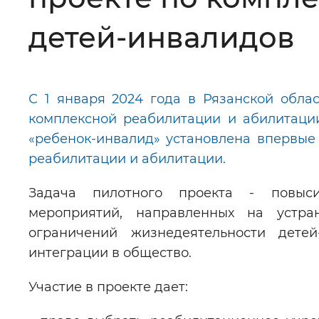
Цвет сайта
:
Монохромный
детей-инвалидов
Изображения
:
Включены
С 1 января 2024 года в Рязанской обла
комплексной реабилитации и абилитации
Звуковой ассистент
:
Воспроизв
«ребенок-инвалид» установлена впервые
реабилитации и абилитации.
Задача пилотного проекта - повыси
мероприятий, направленных на устр
Вернуть стандартные настройки
ограничений жизнедеятельности дете
интеграции в общество.
Участие в проекте дает: