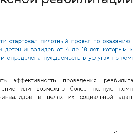
Инверсивный монохромный
Синий
Выключены
сти стартовал пилотный проект по оказанию 
 детей-инвалидов от 4 до 18 лет, которым к
ести
Остановить
Повторить
 и определена нуждаемость в услугах по ком
ть эффективность проведения реабилита
анение или возможно более полную комп
й-инвалидов в целях их социальной ада