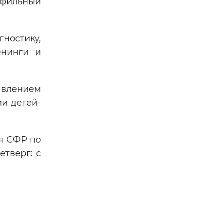
офильный
ностику,
енинги и
авлением
ии детей-
ия СФР по
етверг: с