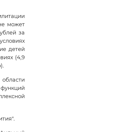
илитации
 не может
ублей за
 условиях
ие детей
виях (4,9
).
области
 функций
лексной
тия".