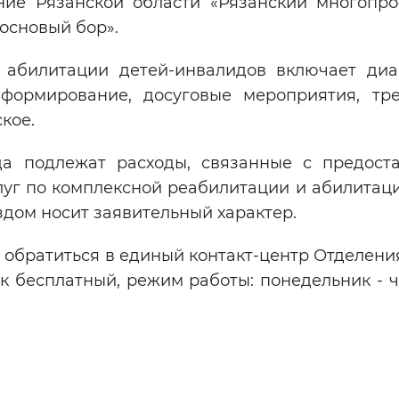
ние Рязанской области «Рязанский многопр
основый бор».
 абилитации детей-инвалидов включает диаг
нформирование, досуговые мероприятия, тр
кое.
 подлежат расходы, связанные с предост
луг по комплексной реабилитации и абилитац
дом носит заявительный характер.
те обратиться в единый контакт-центр Отделен
ок бесплатный, режим работы: понедельник - ч