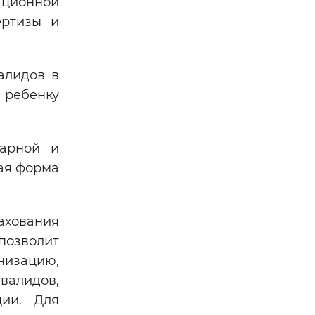
ационной
ертизы и
алидов в
 ребенку
нарной и
ная форма
ахования
позволит
низацию,
валидов,
ции. Для