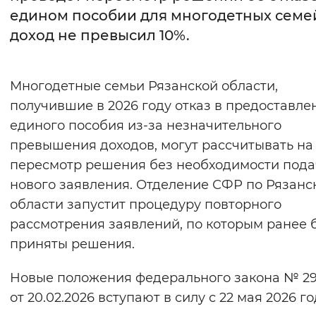
едином пособии для многодетных семей
Интервал между буквами
доход не превысил 10%.
Нормальный
Увеличенный
Большо
Многодетные семьи Рязанской области,
Цвет сайта
получившие в 2026 году отказ в предоставле
Монохромный
Инверсивный монохромны
единого пособия из‑за незначительного
превышения доходов, могут рассчитывать на
Синий фон
пересмотр решения без необходимости под
нового заявления. Отделение СФР по Рязанс
Изображения
области запустит процедуру повторного
Включены
Выключены
рассмотрения заявлений, по которым ранее 
приняты решения.
Звуковой ассистент
Новые положения федерального закона № 2
Воспроизвести
Остановить
Повтори
от 20.02.2026 вступают в силу с 22 мая 2026 го