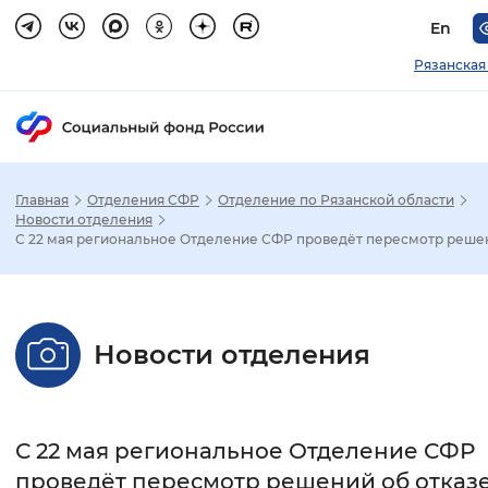
En
Рязанская
Главная
Отделения СФР
Отделение по Рязанской области
Зак
Новости отделения
С 22 мая региональное Отделение СФР проведёт пересмотр решен.
Настройка режима отображения
Размер шрифта
Новости отделения
Стандартный
Увеличенный
Крупны
Шрифт
С 22 мая региональное Отделение СФР
Без засечек
С засечками
проведёт пересмотр решений об отказе