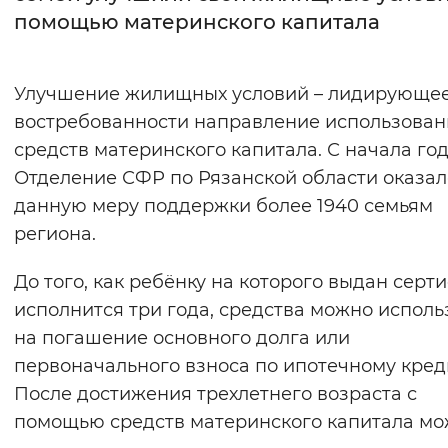
помощью материнского капитала
Интервал между буквами
Нормальный
Увеличенный
Большо
Улучшение жилищных условий – лидирующее
востребованности направление использован
Цвет сайта
средств материнского капитала. С начала го
Монохромный
Инверсивный монохромны
Отделение СФР по Рязанской области оказал
данную меру поддержки более 1940 семьям
Синий фон
региона.
Изображения
До того, как ребёнку на которого выдан серти
Включены
Выключены
исполнится три года, средства можно исполь
на погашение основного долга или
Звуковой ассистент
первоначального взноса по ипотечному кред
После достижения трехлетнего возраста с
Воспроизвести
Остановить
Повтори
помощью средств материнского капитала мо