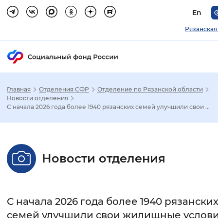
En
Рязанская
Главная
Отделения СФР
Отделение по Рязанской области
Зак
Новости отделения
С начала 2026 года более 1940 рязанских семей улучшили свои ...
Настройка режима отображения
Размер шрифта
Новости отделения
Стандартный
Увеличенный
Крупны
Шрифт
С начала 2026 года более 1940 рязански
Без засечек
С засечками
семей улучшили свои жилищные услови