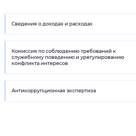
Интервал между буквами
Нормальный
Увеличенный
Большо
Сведения о доходах и расходах
Цвет сайта
Комиссия по соблюдению требований к
Монохромный
Инверсивный монохромны
служебному поведению и урегулированию
конфликта интересов
Синий фон
Изображения
Антикоррупционная экспертиза
Включены
Выключены
Звуковой ассистент
Воспроизвести
Остановить
Повтори