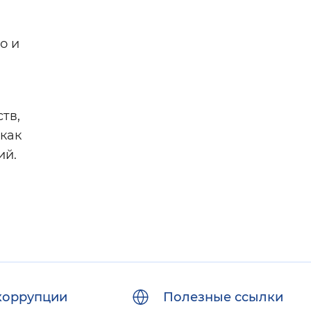
о и
тв,
 как
ий.
коррупции
Полезные ссылки