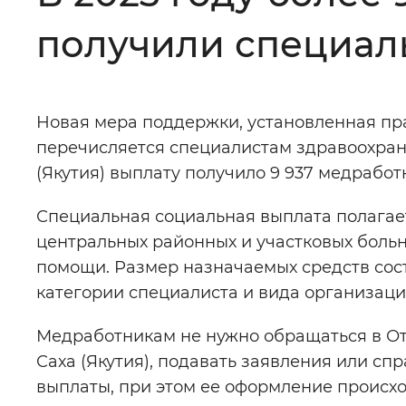
получили специал
Цвет сайта
:
Монохромный
Новая мера поддержки, установленная прав
Изображения
:
Включены
перечисляется специалистам здравоохране
(Якутия) выплату получило 9 937 медрабо
Звуковой ассистент
:
Воспроизв
Специальная социальная выплата полагае
центральных районных и участковых больн
помощи. Размер назначаемых средств соста
категории специалиста и вида организаци
Вернуть стандартные настройки
Медработникам не нужно обращаться в От
Саха (Якутия), подавать заявления или с
выплаты, при этом ее оформление происх