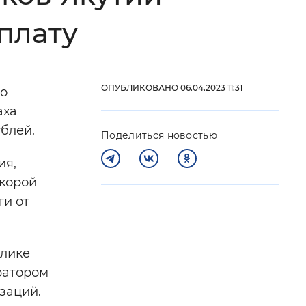
плату
 фон
ОПУБЛИКОВАНО 06.04.2023 11:31
но
аха
блей.
Поделиться новостью
ия,
скорой
ти от
Закрыть
блике
ратором
заций.