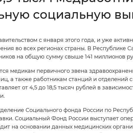
ьную социальную вы
Инверсивный монохромный
Синий
ительством с января этого года, и уже актив
Выключены
ния во всех регионах страны. В Республике С
тников на общую сумму свыше 141 миллионов ру
ести
Остановить
Повторить
тся медикам первичного звена здравоохранен
иц, а также работникам станций и отделений 
вляет от 4,5 до 18,5 тысяч рублей в зависимос
и.
деление Социального фонда России по Респу
правки. Социальный Фонд России выступает опе
одит на основании данных медицинских органи