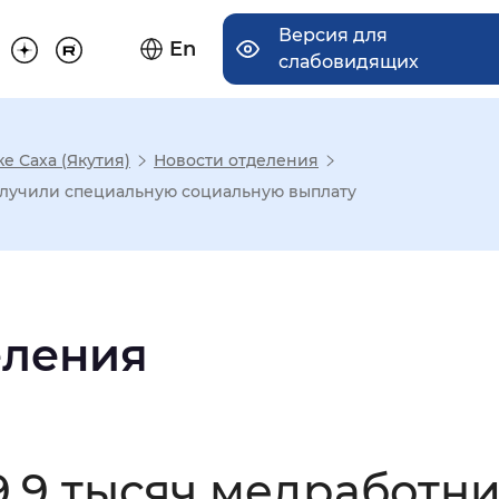
Версия для
En
слабовидящих
е Саха (Якутия)
Новости отделения
има отображения
получили специальную социальную выплату
Увеличенный
Крупный
еления
асечками
мальный
Увеличенный
Большо
 9,9 тысяч медработн