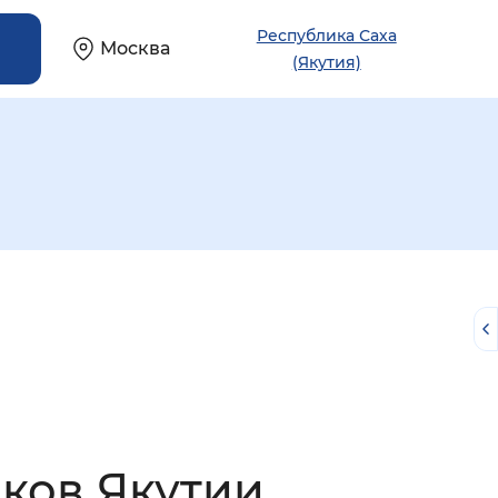
Республика Саха
Москва
(Якутия)
й
иков Якутии