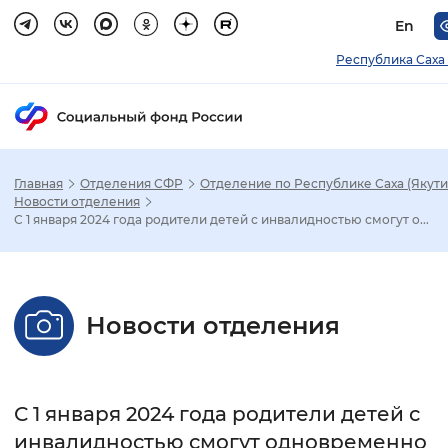
En
Республика Саха 
Главная
Отделения СФР
Отделение по Республике Саха (Якути
Зак
Новости отделения
С 1 января 2024 года родители детей с инвалидностью смогут о...
Настройка режима отображения
Размер шрифта
Новости отделения
Стандартный
Увеличенный
Крупны
Шрифт
С 1 января 2024 года родители детей с
Без засечек
С засечками
инвалидностью смогут одновременно