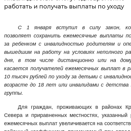
работать и получать выплаты по уходу
Интервал между буквами
Нормальный
Увеличенный
Большо
С 1 января вступил в силу закон, к
позволяет сохранить ежемесячные выплаты по
Цвет сайта
за ребенком с инвалидностью родителям и опе
Монохромный
Инверсивный монохромны
вышедшим на работу на условиях неполного ра
дня, в том числе дистанционно или на дом
Синий фон
касается получателей ежемесячных выплат в р
10 тысяч рублей по уходу за детьми с инвалидн
Изображения
возрасте до 18 лет или инвалидами с детства 
Включены
Выключены
группы.
Звуковой ассистент
Для граждан, проживающих в районах Кр
Севера и приравненных местностях, указанный 
Воспроизвести
Остановить
Повтори
ежемесячных выплат увеличивается на соответс