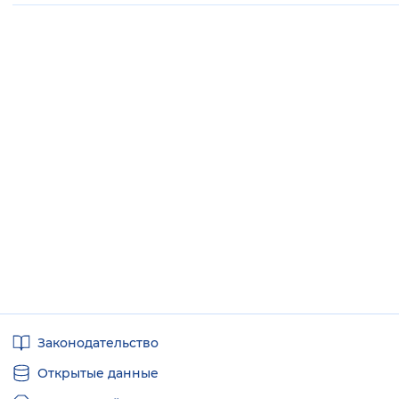
Полезные
Законодательство
ссылки
Открытые данные