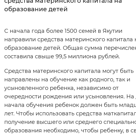
средства материнского капитала на
образование детей
Интервал между буквами
Нормальный
Увеличенный
Большо
С начала года более 1500 семей в Якутии
направили средства материнского капитала 
Цвет сайта
образование детей. Общая сумма перечисле
Монохромный
Инверсивный монохромны
составила свыше 99,5 миллиона рублей.
Синий фон
Средства материнского капитала могут быть
направлены на обучение как родного, так и
Изображения
усыновленного ребенка, независимо от
Включены
Выключены
очередности рождения или усыновления. На 
начала обучения ребенок должен быть млад
Звуковой ассистент
лет. Чтобы использовать средства маткапита
Воспроизвести
Остановить
Повтори
получение высшего или среднего специальн
образования необходимо, чтобы ребенку, в с