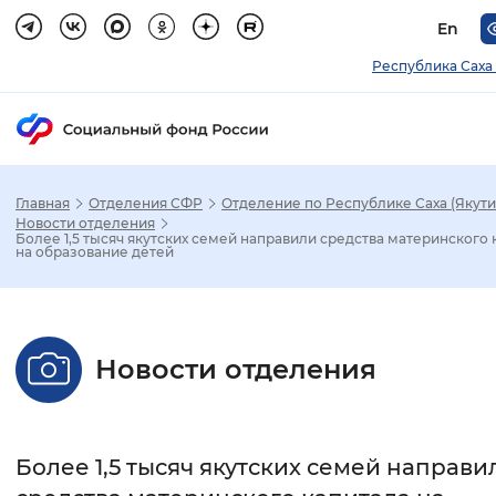
En
Республика Саха 
Главная
Отделения СФР
Отделение по Республике Саха (Якути
Зак
Новости отделения
Более 1,5 тысяч якутских семей направили средства материнского 
на образование детей
Настройка режима отображения
Размер шрифта
Новости отделения
Стандартный
Увеличенный
Крупны
Шрифт
Более 1,5 тысяч якутских семей направи
Без засечек
С засечками