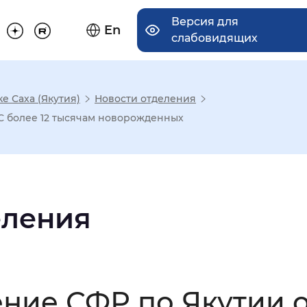
Версия для
En
слабовидящих
е Саха (Якутия)
Новости отделения
има отображения
С более 12 тысячам новорожденных
Увеличенный
Крупный
еления
асечками
мальный
Увеличенный
Большо
ление СФР по Якутии