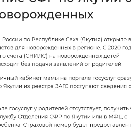
 новорожденных
Инверсивный монохромный
Синий
 России по Республике Саха (Якутия) открыло 
Выключены
четов для новорожденных в регионе. С 2020 го
го счета (СНИЛС) на новорожденных детей
ести
Остановить
Повторить
сходит без подачи заявлений от родителей.
ичный кабинет мамы на портале госуслуг сраз
о Якутии из реестра ЗАГС поступают сведения 
ле госуслуг у родителей отсутствует, получит
службу Отделения СФР по Якутии или в МФЦ с
ебенка. Страховой номер будет предоставлен 