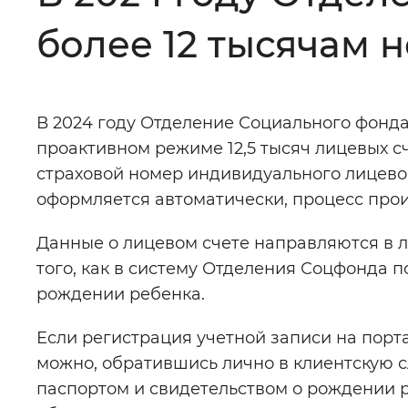
более 12 тысячам
Цвет сайта
:
Монохромный
В 2024 году Отделение Социального фонда
Изображения
:
Включены
проактивном режиме 12,5 тысяч лицевых с
страховой номер индивидуального лицево
Звуковой ассистент
:
Воспроизв
оформляется автоматически, процесс прои
Данные о лицевом счете направляются в л
того, как в систему Отделения Соцфонда п
рождении ребенка.
Вернуть стандартные настройки
Если регистрация учетной записи на порта
можно, обратившись лично в клиентскую 
паспортом и свидетельством о рождении р