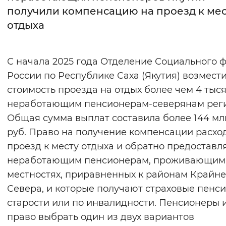
получили компенсацию на проезд к мес
Интервал между буквами
отдыха
Нормальный
Увеличенный
Большо
С начала 2025 года Отделение Социального 
Цвет сайта
России по Республике Саха (Якутия) возмест
Монохромный
Инверсивный монохромны
стоимость проезда на отдых более чем 4 тыс
неработающим пенсионерам-северянам реги
Синий фон
Общая сумма выплат составила более 144 мл
руб. Право на получение компенсации расхо
Изображения
проезд к месту отдыха и обратно предоставл
Включены
Выключены
неработающим пенсионерам, проживающим
местностях, приравненных к районам Крайне
Звуковой ассистент
Севера, и которые получают страховые пенси
Воспроизвести
Остановить
Повтори
старости или по инвалидности. Пенсионеры
право выбрать один из двух вариантов