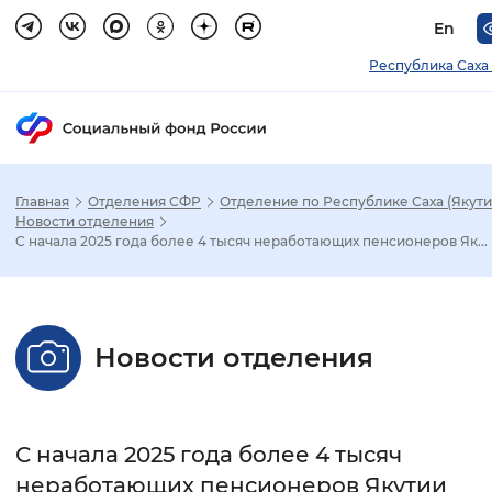
En
Республика Саха 
Главная
Отделения СФР
Отделение по Республике Саха (Якути
Зак
Новости отделения
С начала 2025 года более 4 тысяч неработающих пенсионеров Як...
Настройка режима отображения
Размер шрифта
Новости отделения
Стандартный
Увеличенный
Крупны
Шрифт
С начала 2025 года более 4 тысяч
Без засечек
С засечками
неработающих пенсионеров Якутии