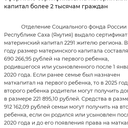
капитал более 2 тысячам граждан
Интервал между буквами
Нормальный
Увеличенный
Большо
Отделение Социального фонда России 
Республике Саха (Якутия) выдало сертификат
Цвет сайта
материнский капитал 2291 жителю региона. В
Монохромный
Инверсивный монохромны
году размер материнского капитала составл
690 266,95 рублей на первого ребенка,
Синий фон
родившегося или усыновленного после 1 янв
2020 года. Если ранее семье был назначен
Изображения
маткапитал на первого ребенка, то в 2025 год
Включены
Выключены
второго ребенка родители могут получить до
в размере 221 895,10 рублей. Средства в разм
Звуковой ассистент
912 162,09 рублей семьи могут получить на вт
Воспроизвести
Остановить
Повтори
ребенка, если он родился или усыновлен пос
2020 года и до его появления права на матк