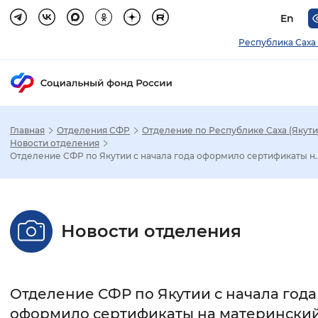
En
Республика Саха 
Главная
Отделения СФР
Отделение по Республике Саха (Якути
Зак
Новости отделения
Отделение СФР по Якутии с начала года оформило сертификаты н..
Настройка режима отображения
Размер шрифта
Новости отделения
Стандартный
Увеличенный
Крупны
Шрифт
Отделение СФР по Якутии с начала года
Без засечек
С засечками
оформило сертификаты на матерински