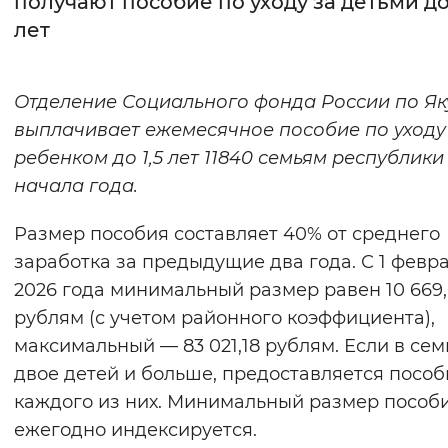
получают пособие по уходу за детьми до 
лет
Интервал между буквами
Нормальный
Увеличенный
Большо
Отделение Социального фонда России по Як
выплачивает ежемесячное пособие по уходу
Цвет сайта
ребенком до 1,5 лет 11840 семьям республики
Монохромный
Инверсивный монохромны
начала года.
Синий фон
Размер пособия составляет 40% от среднего
заработка за предыдущие два года. С 1 февр
Изображения
2026 года минимальный размер равен 10 669
Включены
Выключены
рублям (с учетом районного коэффициента),
максимальный — 83 021,18 рублям. Если в сем
Звуковой ассистент
двое детей и больше, предоставляется пособ
Воспроизвести
Остановить
Повтори
каждого из них. Минимальный размер пособ
ежегодно индексируется.