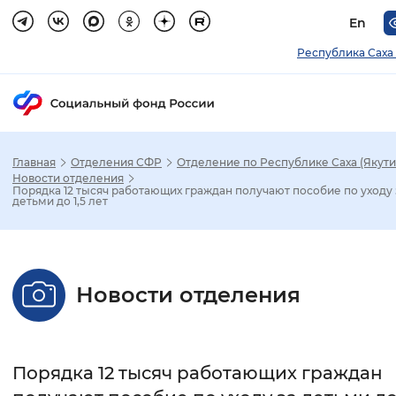
En
Республика Саха 
Главная
Отделения СФР
Отделение по Республике Саха (Якути
Зак
Новости отделения
Порядка 12 тысяч работающих граждан получают пособие по уходу 
детьми до 1,5 лет
Настройка режима отображения
Размер шрифта
Новости отделения
Стандартный
Увеличенный
Крупны
Шрифт
Порядка 12 тысяч работающих граждан
Без засечек
С засечками