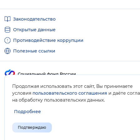
Полезные
Законодательство
ссылки
Открытые данные
Противодействие коррупции
Полезные ссылки
Продолжая использовать этот сайт, Вы принимаете
Карта сайта
условия
пользовательского соглашения
и даёте согл
.
на обработку пользовательских данных
Подробнее
Подтверждаю
© Социальный фонд России, 2008-2026