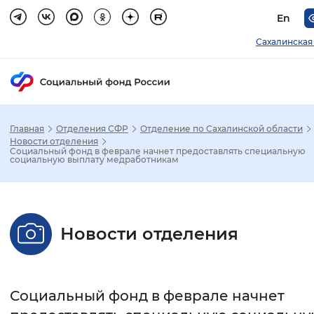
En
Сахалинская
Главная
Отделения СФР
Отделение по Сахалинской области
Зак
Новости отделения
Социальный фонд в феврале начнет предоставлять специальную
социальную выплату медработникам
Настройка режима отображения
Размер шрифта
Новости отделения
Стандартный
Увеличенный
Крупны
Шрифт
Социальный фонд в феврале начнет
Без засечек
С засечками