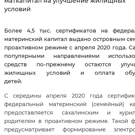
маткапитал на улучшение жилищных
условий
Интервал между буквами
Нормальный
Увеличенный
Большо
Более 4,5 тыс. сертификатов на федера
материнский капитал выдано островным се
Цвет сайта
проактивном режиме с апреля 2020 года
. 
Монохромный
Инверсивный монохромны
популярными направлениями использо
Синий фон
средств по-прежнему остаются улуч
жилищных условий и оплата обу
Изображения
детей.
Включены
Выключены
С середины апреля 2020 года сертифик
федеральный материнский (семейный) ка
Звуковой ассистент
предоставляется сахалинским и курил
Воспроизвести
Остановить
Повтори
родителям в проактивном режиме. Такой 
предусматривает формирование электро