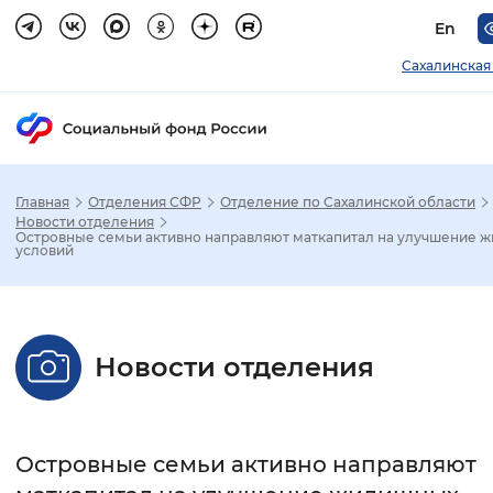
En
Сахалинская
Главная
Отделения СФР
Отделение по Сахалинской области
Зак
Новости отделения
Островные семьи активно направляют маткапитал на улучшение 
условий
Настройка режима отображения
Размер шрифта
Новости отделения
Стандартный
Увеличенный
Крупны
Шрифт
Островные семьи активно направляют
Без засечек
С засечками