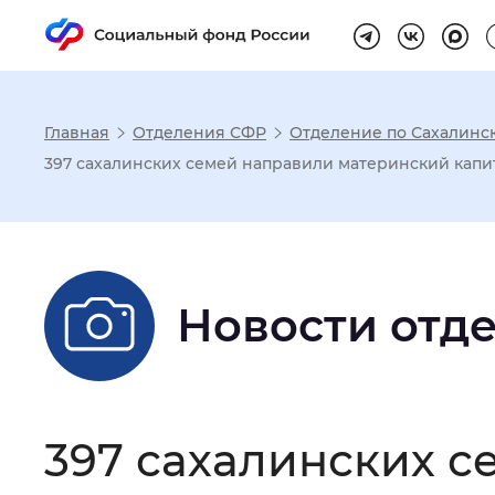
Главная
Отделения СФР
Отделение по Сахалинс
Настройка реж
397 сахалинских семей направили материнский капи
Размер шрифта
:
Стандартный
Новости отд
Шрифт
:
Без засечек
С з
Интервал между буквами
:
Нор
397 сахалинских 