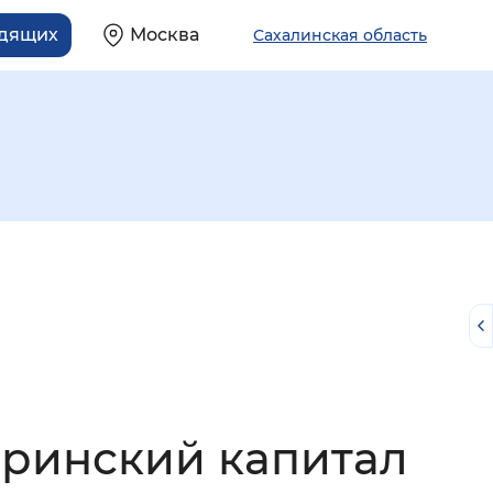
идящих
Москва
Сахалинская область
й
еринский капитал