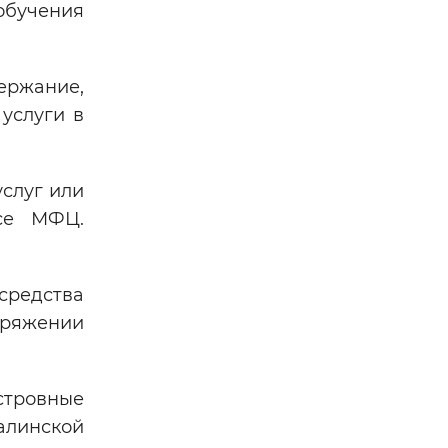
обучения
ержание,
услуги в
слуг или
се МФЦ.
средства
оряжении
стровные
алинской