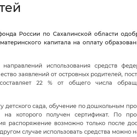
тей
Инверсивный монохромный
Синий
фонда России по Сахалинской области одоб
Выключены
материнского капитала на оплату образован
ести
Остановить
Повторить
 направлений использования средств феде
чество заявлений от островных родителей, по
 составляет 22 % от общего числа обращ
ту детского сада, обучение по дошкольным пр
 на которого получен сертификат. По пр
ния распоряжение возможно только после до
в другом случае использовать средства можно 