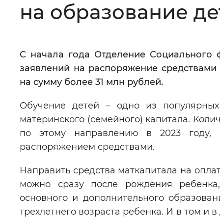
на образование де
Цвет сайта
:
Монохромный
С начала года Отделение Социального 
Изображения
:
Включены
заявлений на распоряжение средствами 
на сумму более 31 млн рублей.
Звуковой ассистент
:
Воспроизв
Обучение детей – одно из популярных
материнского (семейного) капитала. Коли
по этому направлению в 2023 году,
распоряжением средствами.
Вернуть стандартные настройки
Направить средства маткапитала на опла
можно сразу после рождения ребёнка,
основного и дополнительного образова
трехлетнего возраста ребенка. И в том и 