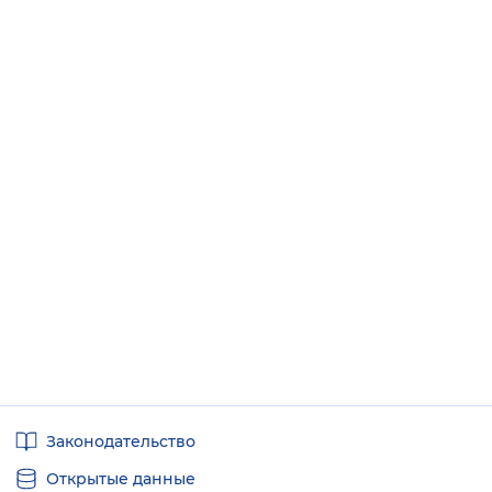
Полезные
Законодательство
ссылки
Открытые данные