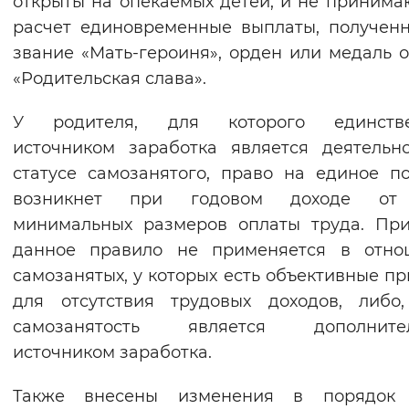
открыты на опекаемых детей, и не принима
Вернуть стандартные настройки
расчет единовременные выплаты, получен
звание «Мать-героиня», орден или медаль 
«Родительская слава».
У родителя, для которого единств
источником заработка является деятельн
статусе самозанятого, право на единое п
возникнет при годовом доходе от
минимальных размеров оплаты труда. Пр
данное правило не применяется в отно
самозанятых, у которых есть объективные п
для отсутствия трудовых доходов, либо
самозанятость является дополните
источником заработка.
Также внесены изменения в порядок 