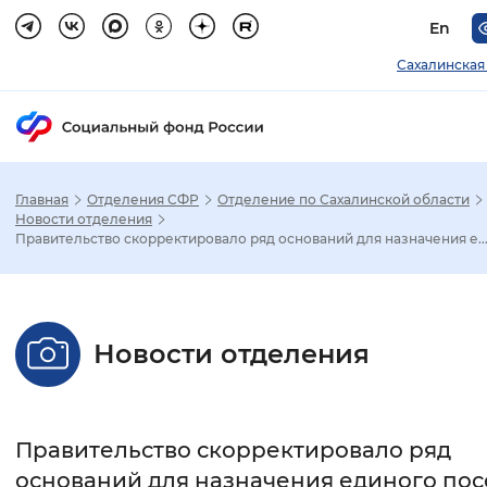
En
Сахалинская
Главная
Отделения СФР
Отделение по Сахалинской области
Зак
Новости отделения
Правительство скорректировало ряд оснований для назначения е..
Настройка режима отображения
Размер шрифта
Новости отделения
Стандартный
Увеличенный
Крупны
Шрифт
Правительство скорректировало ряд
Без засечек
С засечками
оснований для назначения единого по