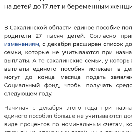
на детей до 17 лет и беременным женщ
Интервал между буквами
Нормальный
Увеличенный
Большо
В
Сахалинской области единое пособие по
родители 27 тысяч детей. Согласно при
Цвет сайта
изменениям
, с декабря расширен список д
Монохромный
Инверсивный монохромны
семьи, которые не учитываются при назн
выплаты.
А те сахалинские семьи, у которы
Синий фон
выплаты единого пособия истекает в де
могут до конца месяца подать заявле
Изображения
Социальный фонд, чтобы получать средс
Включены
Выключены
следующем году.
Звуковой ассистент
Начиная с декабря этого года при назн
единого пособия больше не учитываются до
Воспроизвести
Остановить
Повтори
виде процентов по номинальным счетам, к