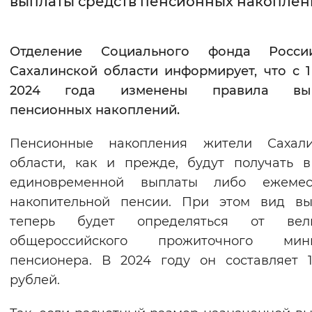
выплаты средств пенсионных накопле
Интервал между буквами
Отделение Социального фонда Росс
Нормальный
Увеличенный
Большо
Сахалинской области информирует, что с 
2024 года изменены правила вы
Цвет сайта
пенсионных накоплений.
Монохромный
Инверсивный монохромны
Пенсионные накопления жители Сахали
Синий фон
области, как и прежде, будут получать 
единовременной выплаты либо ежемес
Изображения
накопительной пенсии. При этом вид вы
Включены
Выключены
теперь будет определяться от вел
общероссийского прожиточного мин
Звуковой ассистент
пенсионера. В 2024 году он составляет 
Воспроизвести
Остановить
Повтори
рублей.