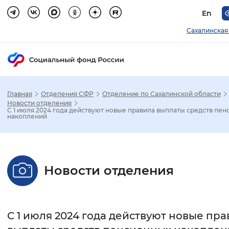
En
Сахалинская
Главная
Отделения СФР
Отделение по Сахалинской области
Зак
Новости отделения
С 1 июля 2024 года действуют новые правила выплаты средств пе
накоплений
Настройка режима отображения
Размер шрифта
Новости отделения
Стандартный
Увеличенный
Крупны
Шрифт
С 1 июля 2024 года действуют новые пр
Без засечек
С засечками