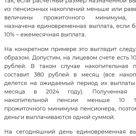
Так, если расчетный размер назначенной в
Вернуть стандартные настройки
из пенсионных накоплений меньше или рав
величины прожиточного минимума, 
назначена единовременная выплата, если 
10% – ежемесячная выплата.
На конкретном примере это выглядит сле
образом. Допустим, на лицевом счете есть 10
рублей. В таком случае накопительная 
составит 380 рублей в месяц (все нако
делятся на ожидаемый период их выплаты
месяца в 2024 году). Полученная 
накопительной пенсии меньше 10
прожиточного минимума пенсионера, поэто
деньги выплачиваются одной суммой.
На сегодняшний день единовременная вы