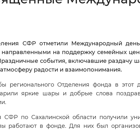
Инверсивный монохромный
Синий
Выключены
деления СФР отметили Международный ден
, направленными на поддержку семейных цен
ести
Остановить
Повторить
Праздничные события, включавшие раздачу ш
и атмосферу радости и взаимопонимания.
бы регионального Отделения фонда в этот 
арили яркие шары и добрые слова поздра
и.
ия СФР по Сахалинской области получили ун
пы работают в фонде. Для них был организо