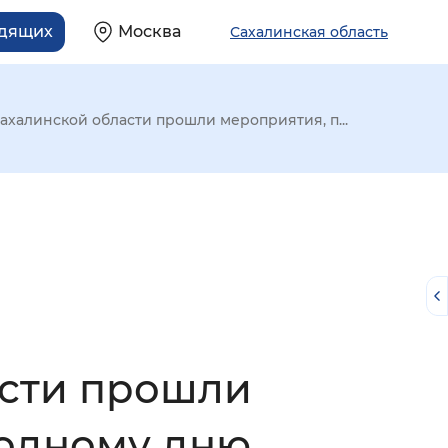
идящих
Москва
Сахалинская область
ахалинской области прошли мероприятия, п...
асти прошли
й
одному дню