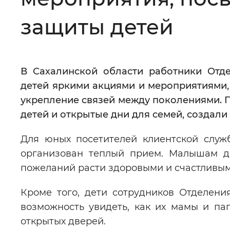
Цвет сайта
:
Монохромный
защиты детей
Изображения
:
Включены
В Сахалинской области работники От
детей яркими акциями и мероприятиями
Звуковой ассистент
:
Воспроизв
укрепление связей между поколениями. 
детей и открытые дни для семей, создал
Для юных посетителей клиентской служ
организован теплый прием. Малышам д
Вернуть стандартные настройки
пожеланий расти здоровыми и счастливым
Кроме того, дети сотрудников Отделен
возможность увидеть, как их мамы и па
открытых дверей.