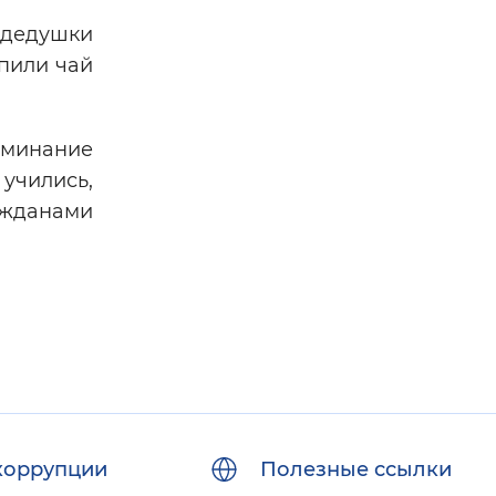
 дедушки
 пили чай
оминание
учились,
ажданами
коррупции
Полезные ссылки