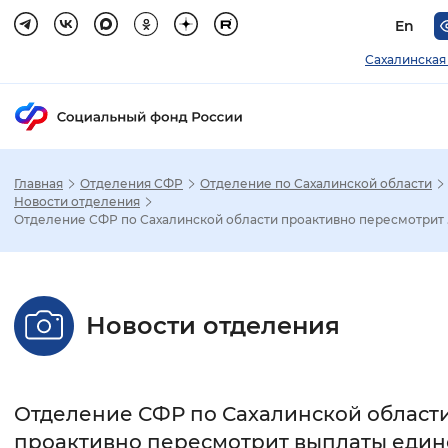
En
Сахалинская
Главная
Отделения СФР
Отделение по Сахалинской области
Зак
Новости отделения
Отделение СФР по Сахалинской области проактивно пересмотрит .
Настройка режима отображения
Размер шрифта
Новости отделения
Стандартный
Увеличенный
Крупны
Шрифт
Отделение СФР по Сахалинской област
Без засечек
С засечками
проактивно пересмотрит выплаты един