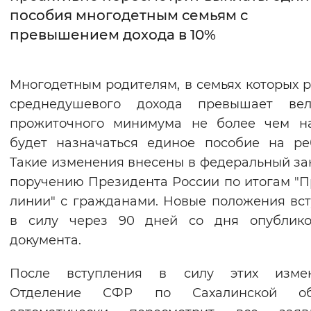
пособия многодетным семьям с
Интервал между буквами
превышением дохода в 10%
Нормальный
Увеличенный
Большо
Многодетным родителям, в семьях которых 
Цвет сайта
среднедушевого дохода превышает вел
Монохромный
Инверсивный монохромны
прожиточного минимума не более чем на
будет назначаться единое пособие на ре
Синий фон
Такие изменения внесены в федеральный за
поручению Президента России по итогам "
Изображения
линии" с гражданами. Новые положения вс
Включены
Выключены
в силу через 90 дней со дня опублико
документа.
Звуковой ассистент
После вступления в силу этих измен
Воспроизвести
Остановить
Повтори
Отделение СФР по Сахалинской об