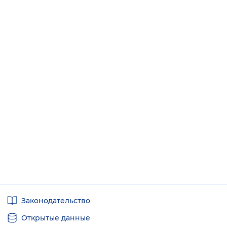
Полезные
Законодательство
ссылки
Открытые данные