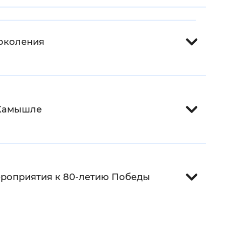
 фон
околения
 Камышле
Закрыть
ероприятия к 80-летию Победы