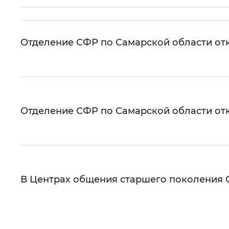
Цвет сайта
:
Монохромный
Отделение СФР по Самарской области о
Изображения
:
Включены
Звуковой ассистент
:
Воспроизв
Отделение СФР по Самарской области о
Вернуть стандартные настройки
В Центрах общения старшего поколения 