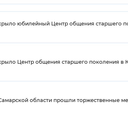
Инверсивный монохромный
Синий
ткрыло юбилейный Центр общения старшего п
Выключены
ести
Остановить
Повторить
ткрыло Центр общения старшего поколения в
Самарской области прошли торжественные м