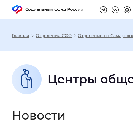
Главная
Отделения СФР
Отделение по Самарско
Настройка реж
Размер шрифта
:
Стандартный
Центры обще
Шрифт
:
Без засечек
С з
Новости
Интервал между буквами
:
Нор