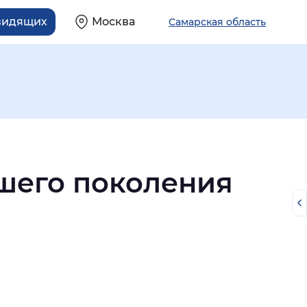
видящих
Москва
Самарская область
шего поколения
й