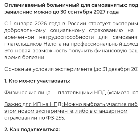
Оплачиваемый больничный для самозанятых: под
заявление можно до 30 сентября 2027 года
Интервал между буквами
С 1 января 2026 года в России стартует экспери
Нормальный
Увеличенный
Большо
добровольному социальному страхованию на 
временной нетрудоспособности для самозан
Цвет сайта
плательщиков Налога на профессиональный доход
Это новая возможность получить финансовую за
Монохромный
Инверсивный монохромны
время болезни.
Синий фон
Основные условия эксперимента (до 31 декабря 2028
1. Кто может участвовать:
Изображения
Физические лица — плательщики НПД («самозанят
Включены
Выключены
Важно для ИП на НПД: Можно выбрать участие либ
Звуковой ассистент
этом новом эксперименте, либо в стандартном
страховании по ФЗ-255.
Воспроизвести
Остановить
Повтори
2. Как подключиться: