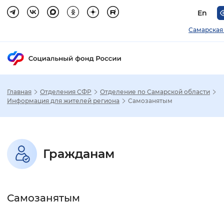
En
Самарская
Главная
Отделения СФР
Отделение по Самарской области
Зак
Информация для жителей региона
Самозанятым
Настройка режима отображения
Гражданам
Размер шрифта
Стандартный
Увеличенный
Крупны
Самозанятым
Шрифт
Без засечек
С засечками